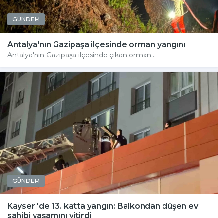
GÜNDEM
Antalya'nın Gazipaşa ilçesinde orman yangını
Antalya'nın Gazipaşa ilçesinde çıkan orman...
GÜNDEM
Kayseri'de 13. katta yangın: Balkondan düşen ev
sahibi yaşamını yitirdi