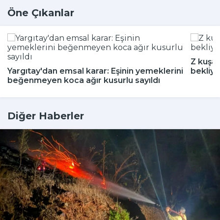
Öne Çıkanlar
Z kuşağ
Yargıtay'dan emsal karar: Eşinin yemeklerini
bekliyo
beğenmeyen koca ağır kusurlu sayıldı
Diğer Haberler