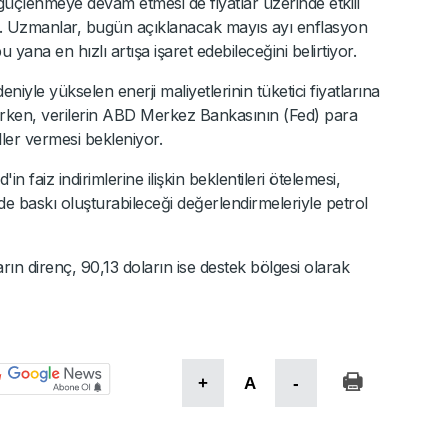
üçlenmeye devam etmesi de fiyatlar üzerinde etkili
or. Uzmanlar, bugün açıklanacak mayıs ayı enflasyon
u yana en hızlı artışa işaret edebileceğini belirtiyor.
niyle yükselen enerji maliyetlerinin tüketici fiyatlarına
lirken, verilerin ABD Merkez Bankasının (Fed) para
ller vermesi bekleniyor.
n faiz indirimlerine ilişkin beklentileri ötelemesi,
nde baskı oluşturabileceği değerlendirmeleriyle petrol
rın direnç, 90,13 doların ise destek bölgesi olarak
+
A
-