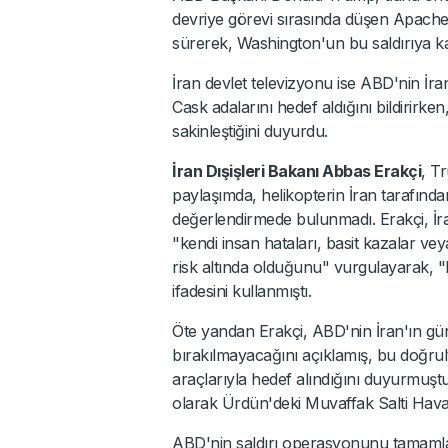
devriye görevi sırasında düşen Apache
sürerek, Washington'un bu saldırıya ka
İran devlet televizyonu ise ABD'nin İra
Cask adalarını hedef aldığını bildirirke
sakinleştiğini duyurdu.
İran Dışişleri Bakanı Abbas Erakçi
, T
paylaşımda, helikopterin İran tarafınd
değerlendirmede bulunmadı. Erakçi, İra
"kendi insan hataları, basit kazalar ve
risk altında olduğunu" vurgulayarak, "R
ifadesini kullanmıştı.
Öte yandan Erakçi, ABD'nin İran'ın güney
bırakılmayacağını açıklamış, bu doğru
araçlarıyla hedef alındığını duyurmuştu. 
olarak Ürdün'deki Muvaffak Salti Hava 
ABD'nin saldırı operasyonunu tamamlad