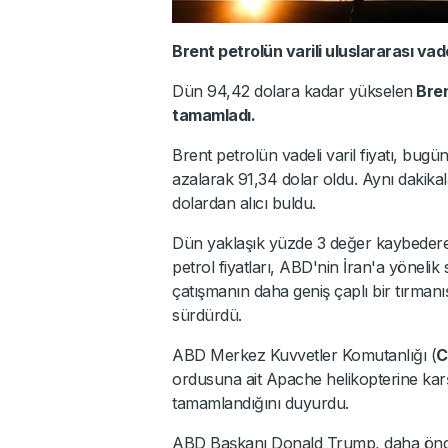
Brent petrolün varili uluslararası va
Dün 94,42 dolara kadar yükselen
Bren
tamamladı.
Brent petrolün vadeli varil fiyatı, bugü
azalarak 91,34 dolar oldu. Aynı dakika
dolardan alıcı buldu.
Dün yaklaşık yüzde 3 değer kaybederek
petrol fiyatları, ABD'nin İran'a yöneli
çatışmanın daha geniş çaplı bir tırman
sürdürdü.
ABD Merkez Kuvvetler Komutanlığı (
C
ordusuna ait Apache helikopterine karşıl
tamamlandığını duyurdu.
ABD Başkanı Donald Trump, daha önce