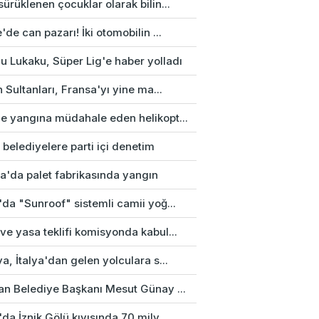
ürüklenen çocuklar olarak bilin...
'de can pazarı! İki otomobilin ...
u Lukaku, Süper Lig'e haber yolladı
n Sultanları, Fransa'yı yine ma...
e yangına müdahale eden helikopt...
 belediyelere parti içi denetim
a'da palet fabrikasında yangın
da "Sunroof" sistemli camii yoğ...
e yasa teklifi komisyonda kabul...
a, İtalya'dan gelen yolculara s...
an Belediye Başkanı Mesut Günay ...
da İznik Gölü kıyısında 70 mily...