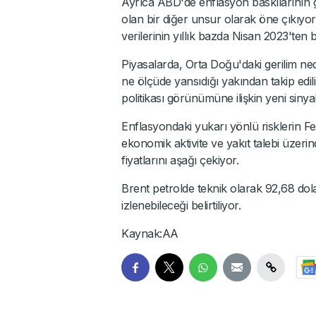
Ayrıca ABD'de enflasyon baskılarının g
olan bir diğer unsur olarak öne çıkıy
verilerinin yıllık bazda Nisan 2023'ten b
Piyasalarda, Orta Doğu'daki gerilim nede
ne ölçüde yansıdığı yakından takip edi
politikası görünümüne ilişkin yeni sinya
Enflasyondaki yukarı yönlü risklerin Fed'i
ekonomik aktivite ve yakıt talebi üzeri
fiyatlarını aşağı çekiyor.
Brent petrolde teknik olarak 92,68 dola
izlenebileceği belirtiliyor.
Kaynak:AA