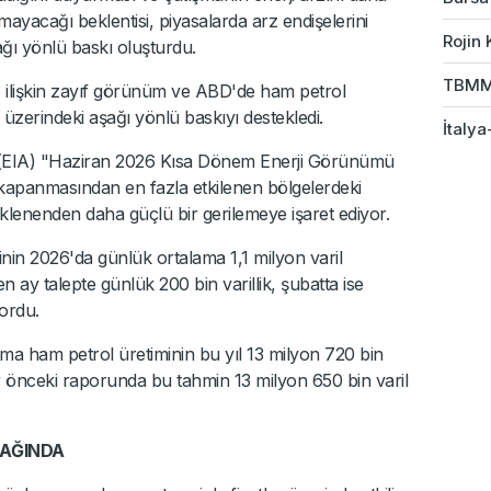
ayacağı beklentisi, piyasalarda arz endişelerini
Rojin 
şağı yönlü baskı oluşturdu.
TBMM 
e ilişkin zayıf görünüm ve ABD'de ham petrol
r üzerindeki aşağı yönlü baskıyı destekledi.
İtalya
EIA) "Haziran 2026 Kısa Dönem Enerji Görünümü
panmasından en fazla etkilenen bölgelerdeki
klenenden daha güçlü bir gerilemeye işaret ediyor.
nin 2026'da günlük ortalama 1,1 milyon varil
 ay talepte günlük 200 bin varillik, şubatta ise
yordu.
a ham petrol üretiminin bu yıl 13 milyon 720 bin
r önceki raporunda bu tahmin 13 milyon 650 bin varil
DAĞINDA