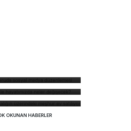
soruda sosyal medya
zenlemesi
 ile hayatımızda neler
ğişecek?
yalığın üzerindeki meşhur
 satılıyor
OK OKUNAN HABERLER