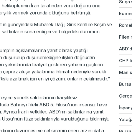
Suça s
 helikopterinin İran tarafından vurulduğunu öne
rşılık vermek zorunda olduğunu belirtmişti.
Edirne
n'ın güneyindeki Mübarek Dağı, Sirik kenti ile Keşm ve
Romel
n, saldırıların sona erdiğini ve bölgedeki durumun
Fileni
ABD'd
rump'ın açıklamalarına yanıt olarak yaptığı
an düşürülüp düşürülmediğine ilişkin doğrudan
CHP'li
n yakınlarında faaliyet gösteren yabancı güçlerin
ya çapraz ateşe yakalanma ihtimali nedeniyle sürekli
Manis
iski azaltmak için en iyi çözüm, onların çekilmesidir."
Bursa'
Çerçev
ine yönelik saldırılarının karşılıksız
ltuda Bahreyn'deki ABD 5. Filosu'nun insansız hava
İspany
Ayrıca İranlı yetkililer, ABD'nin saldırılarına yanıt
Üssü'nün füze saldırılarıyla vurulduğunu bildirmişti.
Yatağ
ığını duyurması ve çatışmanın enerji arzını daha
Bursa'