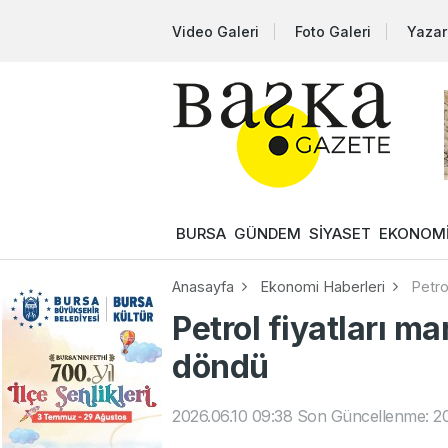
Video Galeri
Foto Galeri
Yazar
BURSA
GÜNDEM
SİYASET
EKONOM
Anasayfa
Ekonomi Haberleri
Petro
Petrol fiyatları ma
döndü
2026.06.10 09:38
Son Güncellenme: 20