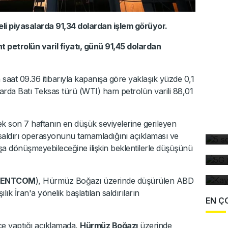
deli piyasalarda 91,34 dolardan işlem görüyor.
t petrolün varil fiyatı, günü 91,45 dolardan
n saat 09.36 itibarıyla kapanışa göre yaklaşık yüzde 0,1
larda Batı Teksas türü (WTI) ham petrolün varili 88,01
5 
 son 7 haftanın en düşük seviyelerine gerileyen
dü
5G
k saldırı operasyonunu tamamladığını açıklaması ve
de
ışa dönüşmeyebileceğine ilişkin beklentilerle düşüşünü
Ka
ev
ENTCOM
), Hürmüz Boğazı üzerinde düşürülen ABD
ık İran'a yönelik başlatılan saldırıların
EN Ç
 yaptığı açıklamada,
Hürmüz Boğazı
üzerinde