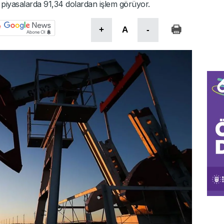
li piyasalarda 91,34 dolardan işlem görüyor.
+
A
-