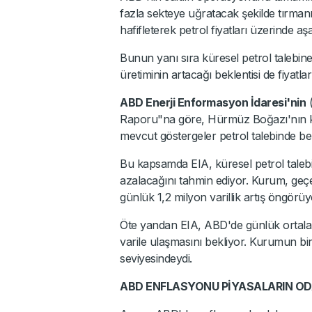
fazla sekteye uğratacak şekilde tırmanm
hafifleterek petrol fiyatları üzerinde a
Bunun yanı sıra küresel petrol talebin
üretiminin artacağı beklentisi de fiyatla
ABD Enerji Enformasyon İdaresi'nin
(
Raporu"na göre, Hürmüz Boğazı'nın ka
mevcut göstergeler petrol talebinde be
Bu kapsamda EIA, küresel petrol talebi
azalacağını tahmin ediyor. Kurum, geçen
günlük 1,2 milyon varillik artış öngörü
Öte yandan EIA, ABD'de günlük ortalam
varile ulaşmasını bekliyor. Kurumun bi
seviyesindeydi.
ABD ENFLASYONU PİYASALARIN O