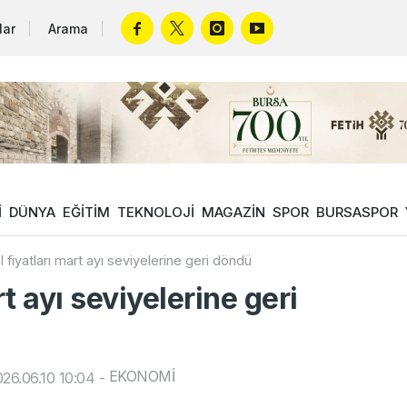
lar
Arama
İ
DÜNYA
EĞİTİM
TEKNOLOJİ
MAGAZİN
SPOR
BURSASPOR
l fiyatları mart ayı seviyelerine geri döndü
rt ayı seviyelerine geri
EKONOMİ
26.06.10 10:04
-