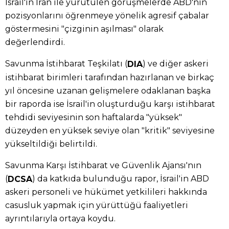
İsrail'in İran ile yürütülen görüşmelerde ABD'nin
pozisyonlarını öğrenmeye yönelik agresif çabalar
göstermesini "çizginin aşılması" olarak
değerlendirdi.
Savunma İstihbarat Teşkilatı (
) ve diğer askeri
DIA
istihbarat birimleri tarafından hazırlanan ve birkaç
yıl öncesine uzanan gelişmelere odaklanan başka
bir raporda ise İsrail'in oluşturduğu karşı istihbarat
tehdidi seviyesinin son haftalarda "yüksek"
düzeyden en yüksek seviye olan "kritik" seviyesine
yükseltildiği belirtildi.
Savunma Karşı İstihbarat ve Güvenlik Ajansı'nın
(
) da katkıda bulunduğu rapor, İsrail'in ABD
DCSA
askeri personeli ve hükümet yetkilileri hakkında
casusluk yapmak için yürüttüğü faaliyetleri
ayrıntılarıyla ortaya koydu.