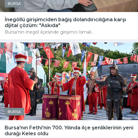
BURSA
İnegöllü girişimciden bağış dolandırıcılığına karşı
dijital çözüm: "Askıda"
Bursa'nın İnegöl ilçesinde girişimci İsmail...
BURSA
Bursa'nın Fethi'nin 700. Yılında ilçe şenliklerinin yeni
durağı Keles oldu