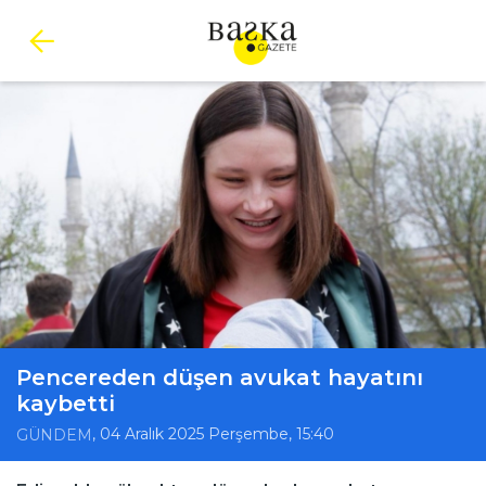
Pencereden düşen avukat hayatını
kaybetti
, 04 Aralık 2025 Perşembe, 15:40
GÜNDEM