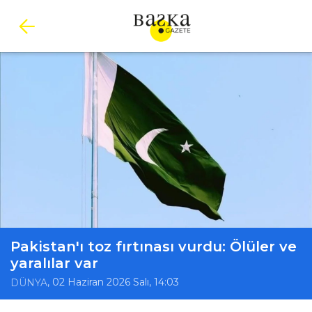
Pakistan'ı toz fırtınası vurdu: Ölüler ve
yaralılar var
, 02 Haziran 2026 Salı, 14:03
DÜNYA