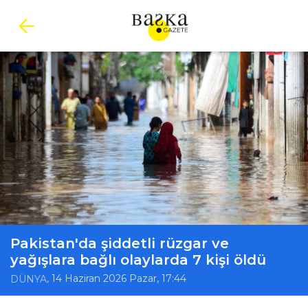
Pakistan'da şiddetli rüzgar ve
yağışlara bağlı olaylarda 7 kişi öldü
, 14 Haziran 2026 Pazar, 17:44
DÜNYA