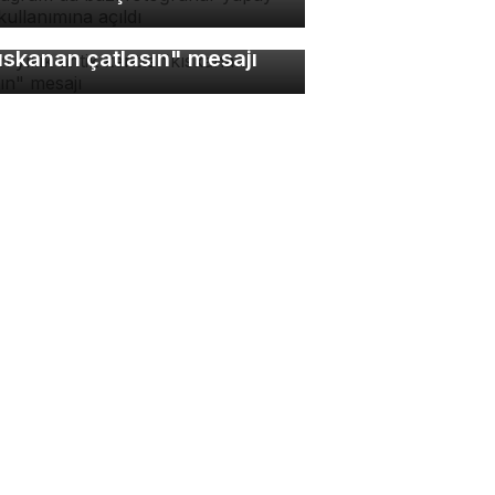
bin yıllık antik kentte
ıskanan çatlasın" mesajı