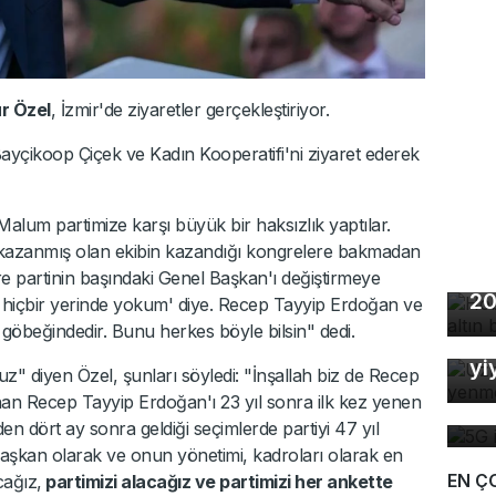
r Özel
, İzmir'de ziyaretler gerçekleştiriyor.
Bayçikoop Çiçek ve Kadın Kooperatifi'ni ziyaret ederek
lum partimize karşı büyük bir haksızlık yaptılar.
i kazanmış olan ekibin kazandığı kongrelere bakmadan
Ho
re partinin başındaki Genel Başkan'ı değiştirmeye
20
in hiçbir yerinde yokum' diye. Recep Tayyip Erdoğan ve
Uz
 göbeğindedir. Bunu herkes böyle bilsin" dedi.
So
yi
z" diyen Özel, şunları söyledi: "İnşallah biz de Recep
5G
nan Recep Tayyip Erdoğan'ı 23 yıl sonra ilk kez yenen
de
en dört ay sonra geldiği seçimlerde partiyi 47 yıl
Başkan olarak ve onun yönetimi, kadroları olarak en
EN Ç
cağız,
partimizi alacağız ve partimizi her ankette