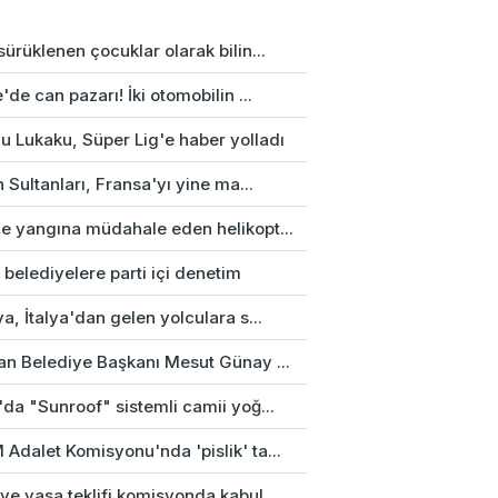
ürüklenen çocuklar olarak bilin...
'de can pazarı! İki otomobilin ...
u Lukaku, Süper Lig'e haber yolladı
n Sultanları, Fransa'yı yine ma...
e yangına müdahale eden helikopt...
 belediyelere parti içi denetim
a, İtalya'dan gelen yolculara s...
an Belediye Başkanı Mesut Günay ...
da "Sunroof" sistemli camii yoğ...
Adalet Komisyonu'nda 'pislik' ta...
e yasa teklifi komisyonda kabul...