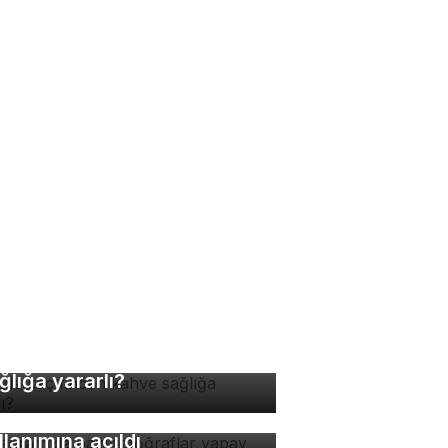
nde kaç fincan kahve
ğlığa yararlı?
stagram'da bazı
toğraflar yapay zeka
llanımına açıldı