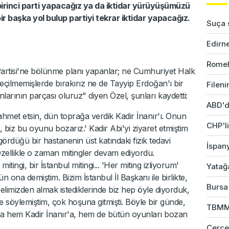
birinci parti yapacağız ya da iktidar yürüyüşümüzü
ir başka yol bulup partiyi tekrar iktidar yapacağız.
Suça s
Edirne
Romel
 Partisi'ne bölünme planı yapanlar; ne Cumhuriyet Halk
 seçilmemişlerde bırakırız ne de Tayyip Erdoğan'ı bir
Fileni
anlarının parçası oluruz" diyen Özel, şunları kaydetti:
ABD'd
rahmet etsin, dün toprağa verdik Kadir İnanır'ı. Onun
CHP'li
biz bu oyunu bozarız.' Kadir Abi'yi ziyaret etmiştim
ördüğü bir hastanenin üst katındaki fizik tedavi
İspany
ellikle o zaman mitingler devam ediyordu.
ingi, bir İstanbul mitingi... 'Her miting izliyorum'
Yatağ
ün ona demiştim. Bizim İstanbul İl Başkanı ile birlikte,
Bursa'
elimizden almak istediklerinde biz hep öyle diyorduk,
e söylemiştim, çok hoşuna gitmişti. Böyle bir günde,
TBMM 
ha hem Kadir İnanır'a, hem de bütün oyunları bozan
Çerçev