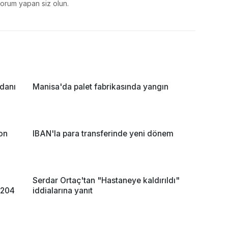
yorum yapan siz olun.
danı
Manisa'da palet fabrikasında yangın
yon
IBAN'la para transferinde yeni dönem
Serdar Ortaç'tan "Hastaneye kaldırıldı"
n 204
iddialarına yanıt