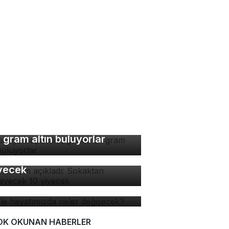
bi diye başladılar, günde
 gram altın buluyorlar
man isim açıkladı:
kaktan yenmeyecek 10
yecek
 ile hayatımızda neler
ğişecek?
OK OKUNAN HABERLER