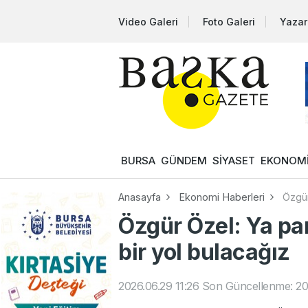
Video Galeri
Foto Galeri
Yazar
BURSA
GÜNDEM
SİYASET
EKONOM
Anasayfa
Ekonomi Haberleri
Özgür
Özgür Özel: Ya pa
bir yol bulacağız
2026.06.29 11:26
Son Güncellenme: 202