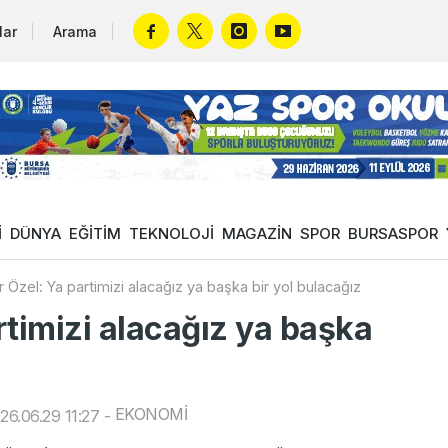
lar
Arama
İ
DÜNYA
EĞİTİM
TEKNOLOJİ
MAGAZİN
SPOR
BURSASPOR
 Özel: Ya partimizi alacağız ya başka bir yol bulacağız
rtimizi alacağız ya başka
EKONOMİ
6.06.29 11:27
-