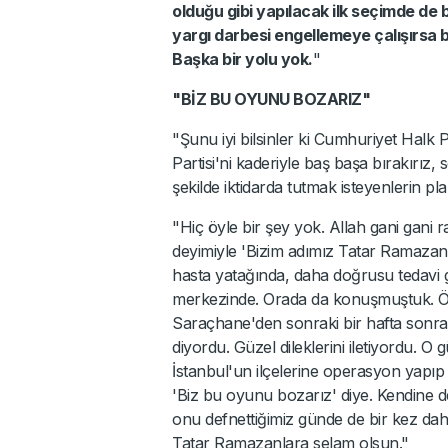
olduğu gibi yapılacak ilk seçimde de 
yargı darbesi engellemeye çalışırsa b
Başka bir yolu yok.
"
"BİZ BU OYUNU BOZARIZ"
"Şunu iyi bilsinler ki Cumhuriyet Halk
Partisi'ni kaderiyle baş başa bırakırız,
şekilde iktidarda tutmak isteyenlerin pl
"Hiç öyle bir şey yok. Allah gani gani 
deyimiyle 'Bizim adımız Tatar Ramazan, 
hasta yatağında, daha doğrusu tedavi g
merkezinde. Orada da konuşmuştuk. Öz
Saraçhane'den sonraki bir hafta sonra mit
diyordu. Güzel dileklerini iletiyordu. O g
İstanbul'un ilçelerine operasyon yapıp 
'Biz bu oyunu bozarız' diye. Kendine d
onu defnettiğimiz günde de bir kez da
Tatar Ramazanlara selam olsun."