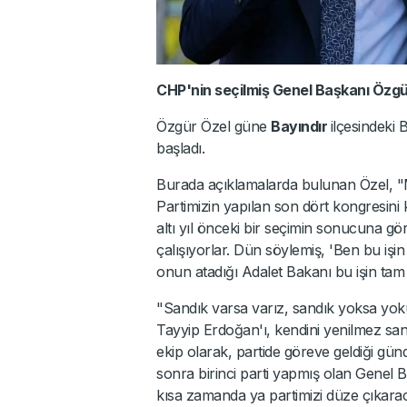
CHP'nin seçilmiş Genel Başkanı Özgü
Özgür Özel güne
Bayındır
ilçesindeki 
başladı.
Burada açıklamalarda bulunan Özel, "Ma
Partimizin yapılan son dört kongresin
altı yıl önceki bir seçimin sonucuna gö
çalışıyorlar. Dün söylemiş, 'Ben bu iş
onun atadığı Adalet Bakanı bu işin tam
"Sandık varsa varız, sandık yoksa yoku
Tayyip Erdoğan'ı, kendini yenilmez sa
ekip olarak, partide göreve geldiği günd
sonra birinci parti yapmış olan Genel 
kısa zamanda ya partimizi düze çıkara