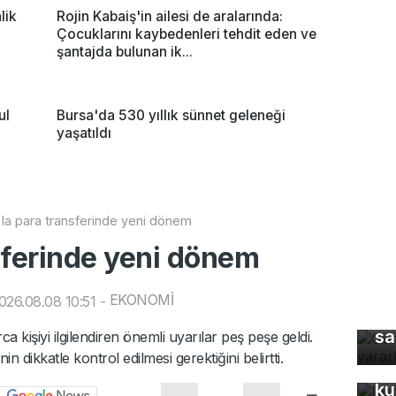
lik
Rojin Kabaiş'in ailesi de aralarında:
Çocuklarını kaybedenleri tehdit eden ve
şantajda bulunan ik...
ul
Bursa'da 530 yıllık sünnet geleneği
yaşatıldı
la para transferinde yeni dönem
sferinde yeni dönem
EKONOMİ
26.08.08 10:51
-
Gü
sa
a kişiyi ilgilendiren önemli uyarılar peş peşe geldi.
In
in dikkatle kontrol edilmesi gerektiğini belirtti.
fo
ku