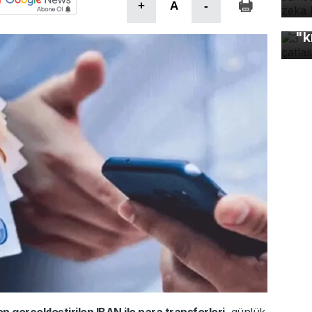
+
A
-
3 
"k
n gerçekleştirilen IBAN ile para transferleri
, günlük