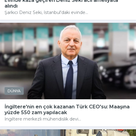
Evinde kaza geçiren Deniz Seki acil ameliyata
alındı
Şarkıcı Deniz Seki, İstanbul'daki evinde...
DÜNYA
İngiltere'nin en çok kazanan Türk CEO'su: Maaşına
yüzde 550 zam yapılacak
İngiltere merkezli mühendislik devi...