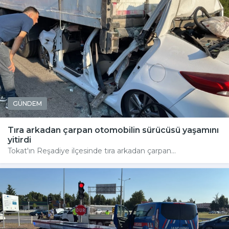
GÜNDEM
Tıra arkadan çarpan otomobilin sürücüsü yaşamını
yitirdi
Tokat'ın Reşadiye ilçesinde tıra arkadan çarpan...