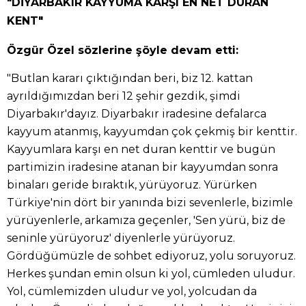
"DİYARBAKIR KAYYUMA KARŞI EN NET DURAN
KENT"
Özgür Özel sözlerine şöyle devam etti:
"Butlan kararı çıktığından beri, biz 12. kattan
ayrıldığımızdan beri 12 şehir gezdik, şimdi
Diyarbakır'dayız. Diyarbakır iradesine defalarca
kayyum atanmış, kayyumdan çok çekmiş bir kenttir.
Kayyumlara karşı en net duran kenttir ve bugün
partimizin iradesine atanan bir kayyumdan sonra
binaları geride bıraktık, yürüyoruz. Yürürken
Türkiye'nin dört bir yanında bizi sevenlerle, bizimle
yürüyenlerle, arkamıza geçenler, 'Sen yürü, biz de
seninle yürüyoruz' diyenlerle yürüyoruz.
Gördüğümüzle de sohbet ediyoruz, yolu soruyoruz.
Herkes şundan emin olsun ki yol, cümleden uludur.
Yol, cümlemizden uludur ve yol, yolcudan da