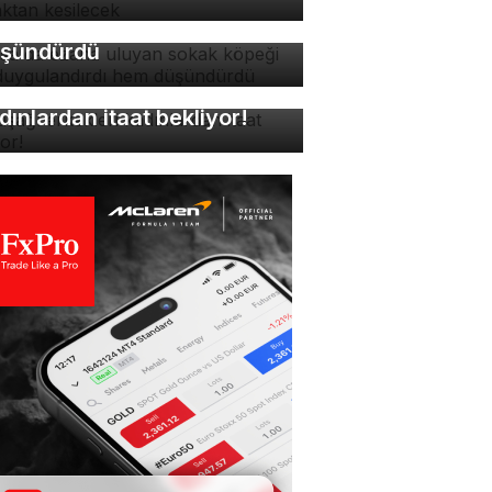
ygulandırdı hem
şündürdü
kuşağı erkekleri
dınlardan itaat bekliyor!