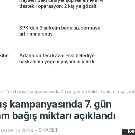
Kayseri'deki cinayet şüphelilerine İHA
destekli operasyon: 2 kişiye gözaltı
SPK'dan 3 şirketin bedelsiz sermaye
artırımına onay
Sibel
Adana'da feci kaza: Eski belediye
başkanının yeğeni yaşamını yitirdi
arti'nin bağış kampanyasında 7. gün geride kaldı: Toplam bağış mik
ğış kampanyasında 7. gün
am bağış miktarı açıklandı
Mo
gü
Bu
SİYASET
026.08.05 20:54
-
ke
so