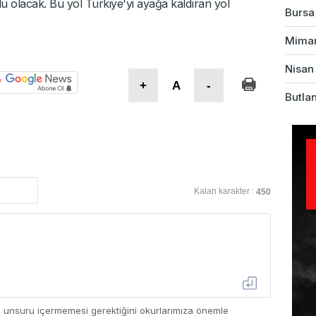
u olacak. Bu yol Türkiye'yi ayağa kaldıran yol
Bursa'
Mimarl
Nisan 
+
A
-
Butlan
Kalan karakter :
450
ç unsuru içermemesi gerektiğini okurlarımıza önemle