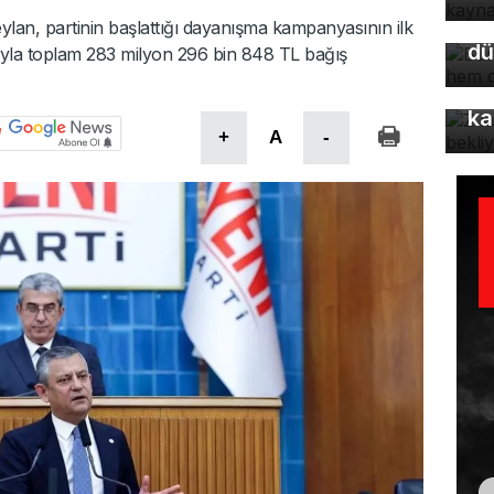
du
lan, partinin başlattığı dayanışma kampanyasının ilk
dü
ımıyla toplam 283 milyon 296 bin 848 TL bağış
Z 
ka
+
A
-