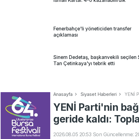
İsmail Kartal: 4-0 kazanabilirdik
Fenerbahçe'li yöneticiden transfer
açıklaması
Sinem Dedetaş, başkanvekili seçilen 
Tan Çetinkaya'yı tebrik etti
Anasayfa
Siyaset Haberleri
YENİ P
YENİ Parti'nin ba
geride kaldı: Topl
2026.08.05 20:53
Son Güncellenme: 2