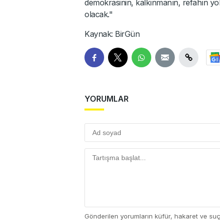
demokrasinin, kalkınmanın, refahın yol
olacak."
Kaynak: BirGün
YORUMLAR
Gönderilen yorumların küfür, hakaret ve su