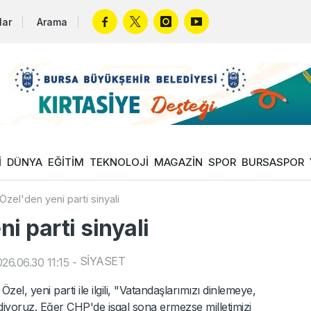
lar
Arama
İ
DÜNYA
EĞİTİM
TEKNOLOJİ
MAGAZİN
SPOR
BURSASPOR
Özel'den yeni parti sinyali
i parti sinyali
SİYASET
26.06.30 11:15
-
l, yeni parti ile ilgili, "Vatandaşlarımızı dinlemeye,
iyoruz. Eğer CHP'de işgal sona ermezse milletimizi