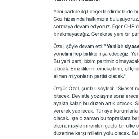
Yeni parti ile ilgili değerlendirmelerde 
Göz hizasında halkımızla buluşuyoruz. 
sormaya devam ediyoruz. Eğer CHP'de i
bırakmayacağız. Gerekirse yeni bir part
Özel, şöyle devam etti: "
Yeni bir siyase
yönetimi hep birlikte inşa edeceğiz. Ye
Bu yeni parti, bizim partimiz olmayacak.
olacak. Emeklilerin, emekçilerin, çiftçil
alınan milyonların partisi olacak."
Özgür Özel, şunları söyledi: "Siyaset
bitecek. Devlette yozlaşma sona erecek. 
ayakta kalan bu düzen artık bitecek. Si
vererek yapılacak. Türkiye kurumlarla v
olacak. İşte o zaman bu topraklara ber
ekonomisiyle imrenilen güçlü bir ülke o
düzenine karşı milletin yolu olacak. Bu y