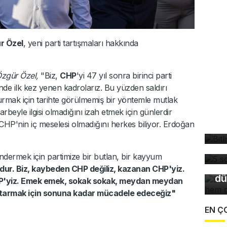
r Özel
, yeni parti tartışmaları hakkında
Özgür Özel,
"Biz,
CHP
'yi 47 yıl sonra birinci parti
inde ilk kez yenen kadrolarız. Bu yüzden saldırı
urmak için tarihte görülmemiş bir yöntemle mutlak
arbeyle ilgisi olmadığını izah etmek için günlerdir
Bi
HP'nin iç meselesi olmadığını herkes biliyor. Erdoğan
bü
5 
Bu
dü
so
öndermek için partimize bir butlan, bir kayyum
du
dur. Biz, kaybeden CHP değiliz, kazanan CHP'yiz.
dü
CHP'yiz. Emek emek, sokak sokak, meydan meydan
rtarmak için sonuna kadar mücadele edeceğiz"
EN Ç