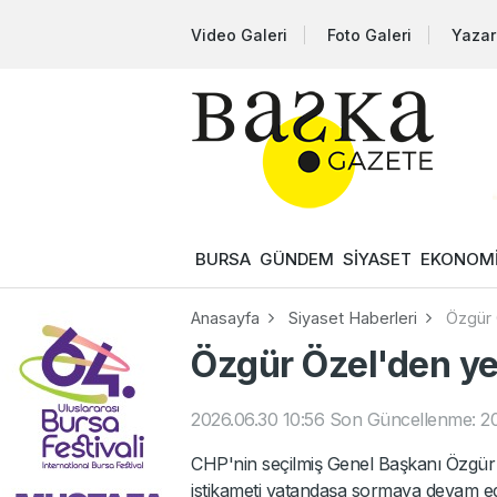
Video Galeri
Foto Galeri
Yazar
BURSA
GÜNDEM
SİYASET
EKONOM
Anasayfa
Siyaset Haberleri
Özgür 
Özgür Özel'den yen
2026.06.30 10:56
Son Güncellenme: 20
CHP'nin seçilmiş Genel Başkanı Özgür Öze
istikameti vatandaşa sormaya devam ed