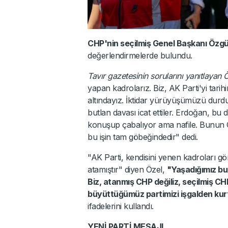
CHP'nin seçilmiş Genel Başkanı Özgü
değerlendirmelerde bulundu.
Tavır gazetesinin sorularını yanıtlayan 
yapan kadrolarız. Biz, AK Parti'yi tarih
altındayız. İktidar yürüyüşümüzü durd
butlan davası icat ettiler. Erdoğan, bu d
konuşup çabalıyor ama nafile. Bunun C
bu işin tam göbeğindedir" dedi.
"AK Parti, kendisini yenen kadroları g
atamıştır" diyen Özel,
"Yaşadığımız bu
Biz, atanmış CHP değiliz, seçilmiş 
büyüttüğümüz partimizi işgalden ku
ifadelerini kullandı.
YENİ PARTİ MESAJI