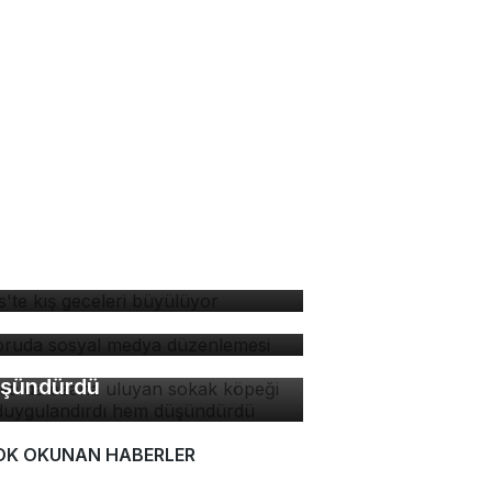
tlis'te kış geceleri
yülüyor
soruda sosyal medya
rsa'da ezana uluyan
zenlemesi
kak köpeği hem
ygulandırdı hem
şündürdü
OK OKUNAN HABERLER