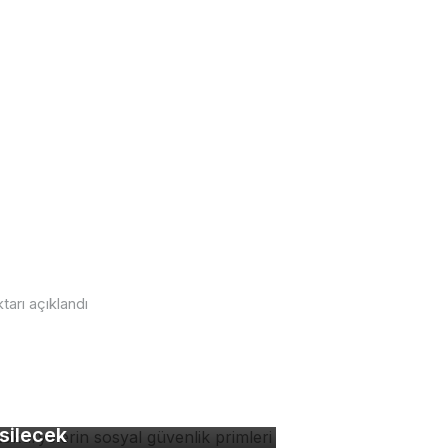
tarı açıklandı
tokuryelerin sosyal
venlik primleri kaynaktan
rsa'da ezana uluyan
silecek
kak köpeği hem