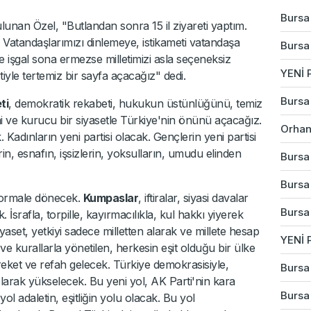
Bursa'
bulunan Özel, "Butlandan sonra 15 il ziyareti yaptım.
Vatandaşlarımızı dinlemeye, istikameti vatandaşa
Bursa'
şgal sona ermezse milletimizi asla seçeneksiz
YENİ P
iyle tertemiz bir sayfa açacağız" dedi.
Bursa'
ti
, demokratik rekabeti, hukukun üstünlüğünü, temiz
ni ve kurucu bir siyasetle Türkiye'nin önünü açacağız.
Orhan
 Kadınların yeni partisi olacak. Gençlerin yeni partisi
erin, esnafın, işsizlerin, yoksulların, umudu elinden
Bursa'
Bursa'
 normale dönecek.
Kumpaslar
, iftiralar, siyasi davalar
Bursa
İsrafla, torpille, kayırmacılıkla, kul hakkı yiyerek
yaset, yetkiyi sadece milletten alarak ve millete hesap
YENİ P
e kurallarla yönetilen, herkesin eşit olduğu bir ülke
eket ve refah gelecek. Türkiye demokrasisiyle,
Bursa'
larak yükselecek. Bu yeni yol, AK Parti'nin kara
Bursa
ol adaletin, eşitliğin yolu olacak. Bu yol