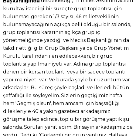
desteklediği, 111 milletvekilinin acilen
Başkanlığında
kurultay istediği bir süreçte grup toplantısı için
bulunması gereken 1/3 sayısı, 46 milletvekilinin
bulunamayacağının açıkça belli olduğu bir salonda,
grup toplantısı kararının açıkça grup iç
yönetmeliğinde yazdığı ve Meclis Başkanlığı'nın da
takdir ettiği gibi Grup Başkanı ya da Grup Yönetim
Kurulu tarafından ilan edilecekken, bir grup
toplantısı yapılma niyeti var. Adına grup toplantısı
denen bir korsan toplantı veya bir sadece toplantı
yapılma niyeti var. Ve burada şöyle bir üzüntüm var
arkadaşlar. Bu süreç şöyle başladı ve ilerledi bütün
şeffaflığı ile söyleyelim. Sizlerin geçtiğimiz hafta
hem 'Geçmiş olsun', hem amcam için başsağlığı
dilekleriyle 40'a yakın gazeteci arkadaşımız
görüşme talep edince, toplu bir görüşme yaptık şu
salonda. Soruları yanıtladım. Bir sayın arkadaşımız da
sordu. Dedi ki, 'Görkemli bir grup yaptınız. Haftaya