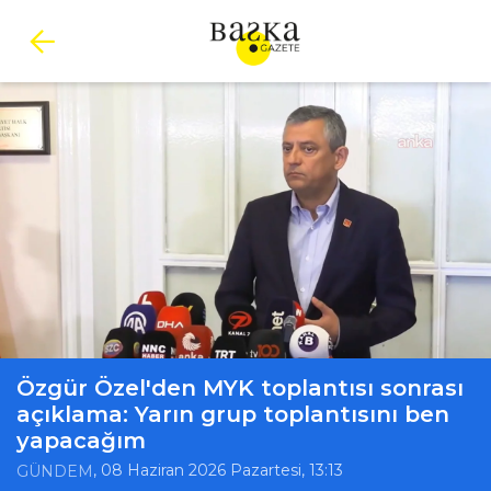
Özgür Özel'den MYK toplantısı sonrası
açıklama: Yarın grup toplantısını ben
yapacağım
, 08 Haziran 2026 Pazartesi, 13:13
GÜNDEM