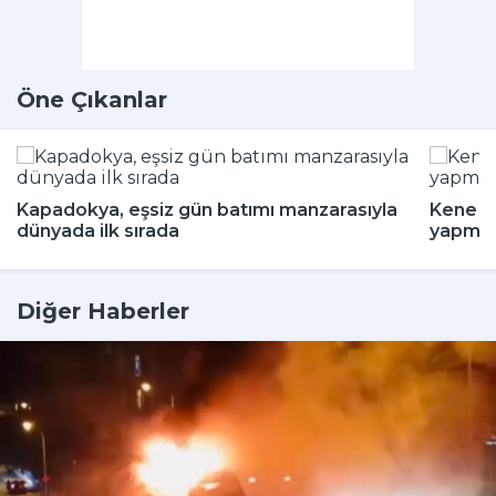
Öne Çıkanlar
Kapadokya, eşsiz gün batımı manzarasıyla
Kene m
dünyada ilk sırada
yapmay
Diğer Haberler