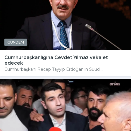
GÜNDEM
Cumhurbaşkanlığına Cevdet Yılmaz vekalet
edecek
Cumhurbaşkanı Recep Tayyip Erdoğan'ın Suudi...