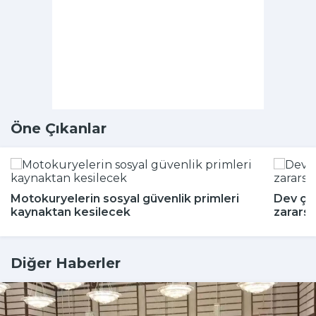
Öne Çıkanlar
Motokuryelerin sosyal güvenlik primleri
Dev çeki
kaynaktan kesilecek
zararsı
Diğer Haberler