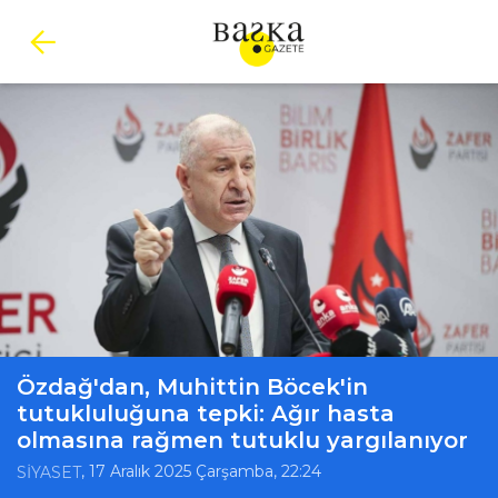
Özdağ'dan, Muhittin Böcek'in
tutukluluğuna tepki: Ağır hasta
olmasına rağmen tutuklu yargılanıyor
, 17 Aralık 2025 Çarşamba, 22:24
SİYASET