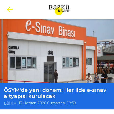
ÖSYM'de yeni dönem: Her ilde e-sınav
altyapısı kurulacak
, 13 Haziran 2026 Cumartesi, 18:59
EĞİTİM