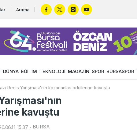
lar
Arama
İ
DÜNYA
EĞİTİM
TEKNOLOJİ
MAGAZİN
SPOR
BURSASPOR
i Reels Yarışması'nın kazananları ödüllerine kavuştu
Yarışması'nın
erine kavuştu
BURSA
6.06.11 15:37
-