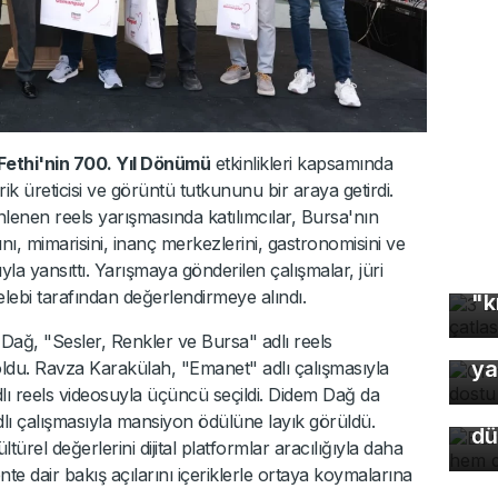
Fethi'nin 700. Yıl Dönümü
etkinlikleri kapsamında
rik üreticisi ve görüntü tutkununu bir araya getirdi.
lenen reels yarışmasında katılımcılar, Bursa'nın
rını, mimarisini, inanç merkezlerini, gastronomisini ve
la yansıttı. Yarışmaya gönderilen çalışmalar, jüri
3 
ebi tarafından değerlendirmeye alındı.
"k
Or
Dağ, "Sesler, Renkler ve Bursa" adlı reels
Bu
ya
 oldu. Ravza Karakülah, "Emanet" adlı çalışmasıyla
so
adlı reels videosuyla üçüncü seçildi. Didem Dağ da
du
lı çalışmasıyla mansiyon ödülüne layık görüldü.
dü
türel değerlerini dijital platformlar aracılığıyla daha
ente dair bakış açılarını içeriklerle ortaya koymalarına