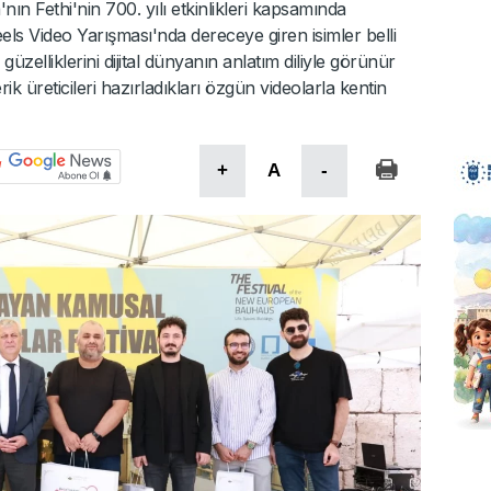
ın Fethi'nin 700. yılı etkinlikleri kapsamında
els Video Yarışması'nda dereceye giren isimler belli
güzelliklerini dijital dünyanın anlatım diliyle görünür
k üreticileri hazırladıkları özgün videolarla kentin
+
A
-