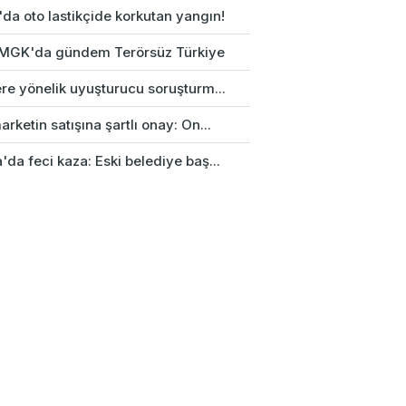
da oto lastikçide korkutan yangın!
k MGK'da gündem Terörsüz Türkiye
re yönelik uyuşturucu soruşturm...
rketin satışına şartlı onay: On...
da feci kaza: Eski belediye baş...