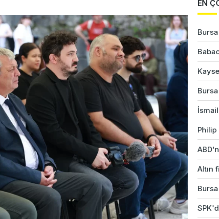
EN Ç
Bursa'
Babac
Kayser
Bursa'
İsmail
Phili
ABD'ni
Altın 
Bursa
SPK'da