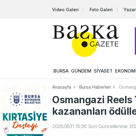
Video Galeri
Foto Galeri
Yazar
BURSA
GÜNDEM
SİYASET
EKONOM
Anasayfa
Bursa Haberleri
Osmangaz
Osmangazi Reels 
kazananları ödüll
2026.06.11 15:36
Son Güncellenme: 202