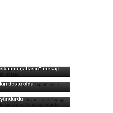
bin yıllık antik kentte
ıskanan çatlasın" mesajı
manda bulduğu sincap en
rsa'da ezana uluyan
kın dostu oldu
kak köpeği hem
ygulandırdı hem
şündürdü