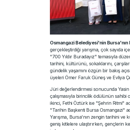
Osmangazi Belediyesi'nin Bursa'nın 
gerçekleştirdiği yarışma, çok sayıda içe
"700 Yıldır Buradayız" temasıyla düzen
tarihini, kültürünü, sokaklarını, çarşıla
gündelik yaşamını özgün bir bakış açısıy
üyeleri Ömer Faruk Güneş ve Evliya Çel
Jüri değerlendirmesi sonucunda Yasin 
çalışmasıyla birincilik ödülünün sahibi
ikinci, Fethi Öztürk ise "Şehrin Ritmi" 
"Tarihin Başkenti Bursa Osmangazi" ad
Yarışma, Bursa'nın zengin tarihini ve kül
geniş kitlelere ulaştırırken, gençlerin k