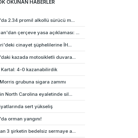
OK OKUNAN HABERLER
da 2.34 promil alkollü sürücü m...
an'dan çerçeve yasa açıklaması: ...
i'deki cinayet şüphelilerine İH...
daki kazada motosikletli duvara...
 Kartal: 4-0 kazanabilirdik
p Morris grubuna sigara zammı
n North Carolina eyaletinde sil...
fiyatlarında sert yükseliş
'da orman yangını!
n 3 şirketin bedelsiz sermaye a...