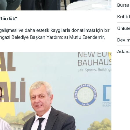
Bursa'
Kriti
 Gördük"
Ünlüle
elişmesi ve daha estetik kaygılarla donatılması için bir
angazi Belediye Başkan Yardımcısı Mutlu Esendemir,
Dev ma
Adana'