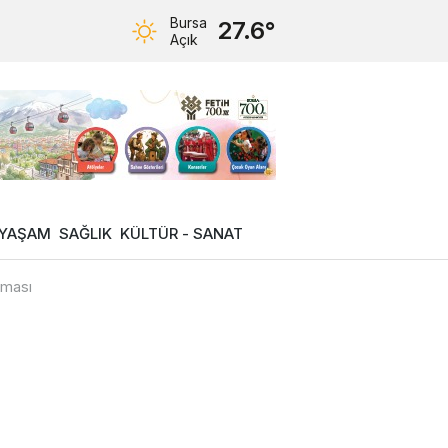
Bursa
27.6°
Açık
YAŞAM
SAĞLIK
KÜLTÜR - SANAT
şması