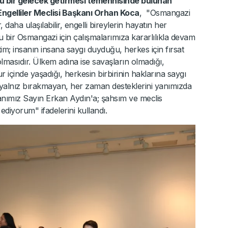
olu bir gelecek getirmesi temennisinde bulunan
ngelliler Meclisi Başkanı Orhan Koca
, "Osmangazi
r, daha ulaşılabilir, engelli bireylerin hayatın her
u bir Osmangazi için çalışmalarımıza kararlılıkla devam
im; insanın insana saygı duyduğu, herkes için fırsat
 olmasıdır. Ülkem adına ise savaşların olmadığı,
 içinde yaşadığı, herkesin birbirinin haklarına saygı
ri yalnız bırakmayan, her zaman desteklerini yanımızda
anımız Sayın Erkan Aydın'a; şahsım ve meclis
diyorum" ifadelerini kullandı.