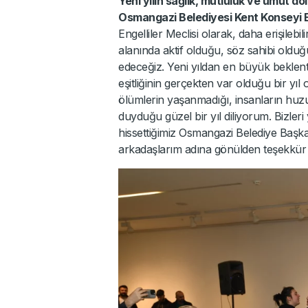
Yeni yılın sağlık, mutluluk ve umut d
Osmangazi Belediyesi Kent Konseyi E
Engelliler Meclisi olarak, daha erişilebili
alanında aktif olduğu, söz sahibi olduğ
edeceğiz. Yeni yıldan en büyük beklent
eşitliğinin gerçekten var olduğu bir yıl
ölümlerin yaşanmadığı, insanların huzur
duyduğu güzel bir yıl diliyorum. Bizle
hissettiğimiz Osmangazi Belediye Başk
arkadaşlarım adına gönülden teşekkür e