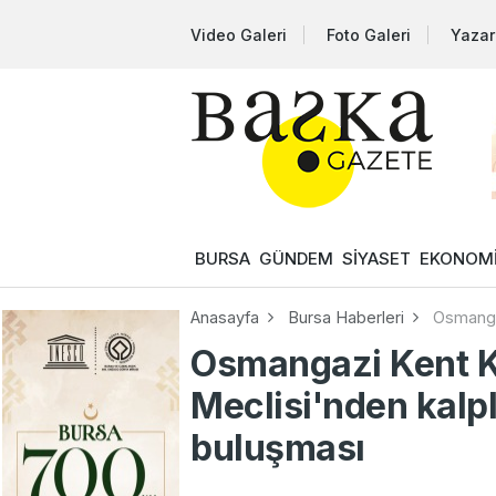
Video Galeri
Foto Galeri
Yazar
BURSA
GÜNDEM
SİYASET
EKONOM
Anasayfa
Bursa Haberleri
Osmangaz
Osmangazi Kent Ko
Meclisi'nden kalple
buluşması