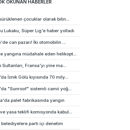
OK OKUNAN HABERLER
ürüklenen çocuklar olarak bilin...
u Lukaku, Süper Lig'e haber yolladı
'de can pazarı! İki otomobilin ...
e yangına müdahale eden helikopt...
n Sultanları, Fransa'yı yine ma...
da İznik Gölü kıyısında 70 mily...
da "Sunroof" sistemli camii yoğ...
a'da palet fabrikasında yangın
e yasa teklifi komisyonda kabul...
 belediyelere parti içi denetim