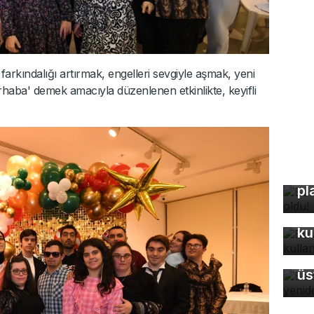
farkındalığı artırmak, engelleri sevgiyle aşmak, yeni
rhaba' demek amacıyla düzenlenen etkinlikte, keyifli
Bu
pl
Bu
ku
Ba
üs