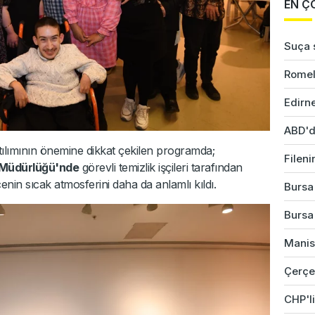
EN Ç
Suça s
Romel
Edirne
ABD'd
katılımının önemine dikkat çekilen programda;
Fileni
i Müdürlüğü'nde
görevli temizlik işçileri tarafından
cenin sıcak atmosferini daha da anlamlı kıldı.
Bursa'
Bursa'
Manis
Çerçev
CHP'li