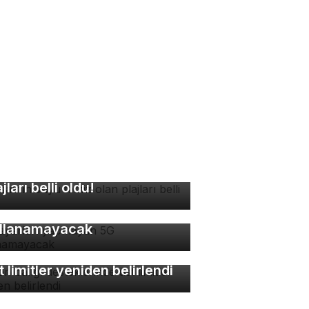
rsa'nın suyu temiz olan
ajları belli oldu!
 ayarları yapmayan 5G
llanamayacak
lon balığı desteklerinde
t limitler yeniden belirlendi