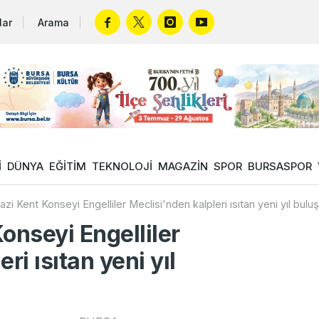
lar
Arama
İ
DÜNYA
EĞİTİM
TEKNOLOJİ
MAGAZİN
SPOR
BURSASPOR
i Kent Konseyi Engelliler Meclisi'nden kalpleri ısıtan yeni yıl bulu
nseyi Engelliler
ri ısıtan yeni yıl