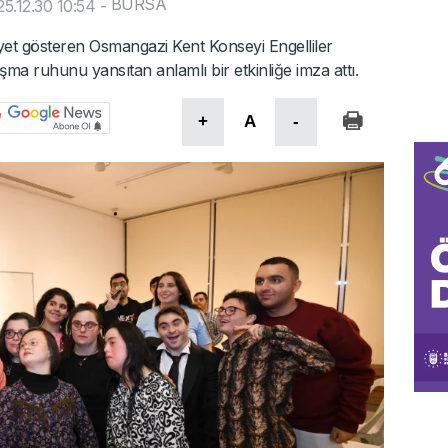
BURSA
5.12.30 10:54
-
yet gösteren Osmangazi Kent Konseyi Engelliler
nışma ruhunu yansıtan anlamlı bir etkinliğe imza attı.
+
A
-