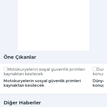
Öne Çıkanlar
Motokuryelerin sosyal güvenlik primleri
Dünya 
kaynaktan kesilecek
konuşu
Diğer Haberler