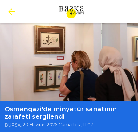
Osmangazi'de minyatür sanatının
zarafeti sergilendi
, 20 Haziran 2026 Cumartesi, 11:07
BURSA