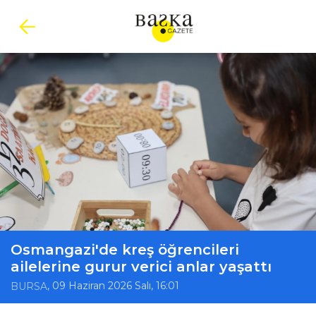
Osmangazi'de kreş öğrencileri
ailelerine gurur verici anlar yaşattı
, 09 Haziran 2026 Salı, 16:01
BURSA