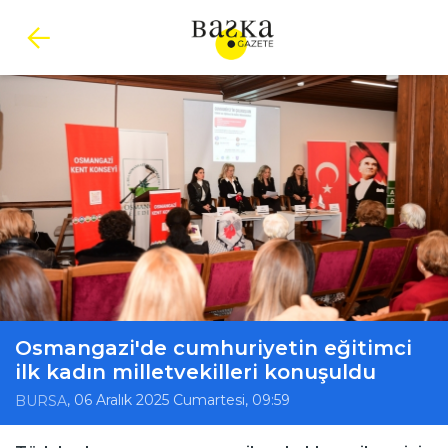
Osmangazi'de cumhuriyetin eğitimci
ilk kadın milletvekilleri konuşuldu
, 06 Aralık 2025 Cumartesi, 09:59
BURSA