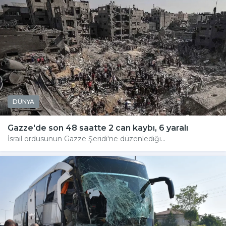
DÜNYA
Gazze'de son 48 saatte 2 can kaybı, 6 yaralı
İsrail ordusunun Gazze Şeridi'ne düzenlediği...