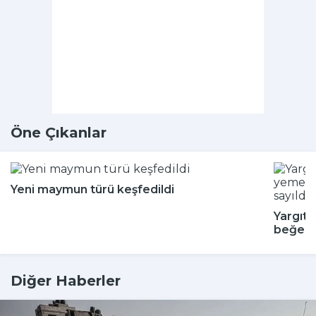
Öne Çıkanlar
Yeni maymun türü keşfedildi
Yargıta
beğenm
Diğer Haberler