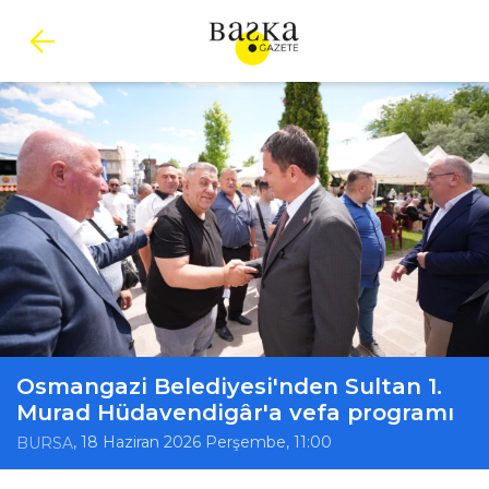
Osmangazi Belediyesi'nden Sultan 1.
Murad Hüdavendigâr'a vefa programı
, 18 Haziran 2026 Perşembe, 11:00
BURSA