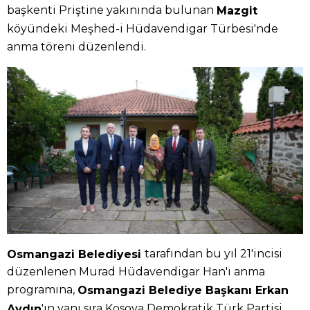
başkenti Priştine yakınında bulunan
Mazgit
köyündeki Meşhed-i Hüdavendigar Türbesi'nde
anma töreni düzenlendi.
tarafından bu yıl 21'incisi
Osmangazi Belediyesi
düzenlenen Murad Hüdavendigar Han'ı anma
programına,
Osmangazi Belediye Başkanı Erkan
'ın yanı sıra Kosova Demokratik Türk Partisi
Aydın