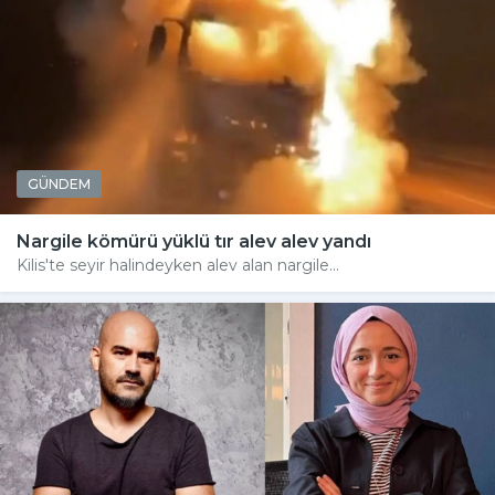
GÜNDEM
Nargile kömürü yüklü tır alev alev yandı
Kilis'te seyir halindeyken alev alan nargile...