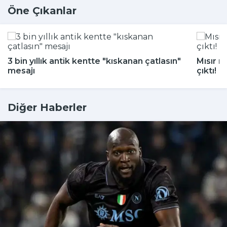
Öne Çıkanlar
3 bin yıllık antik kentte "kıskanan çatlasın"
Mısır m
mesajı
çıktı!
Diğer Haberler