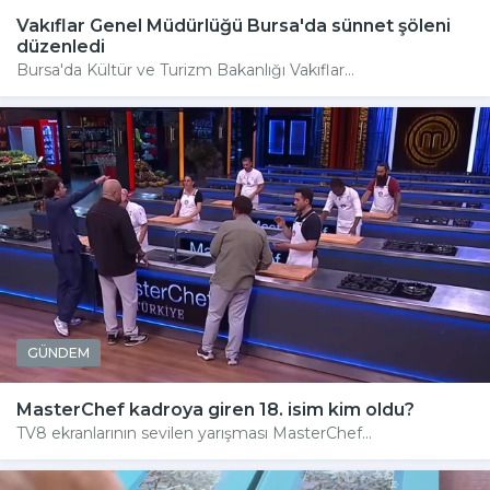
Vakıflar Genel Müdürlüğü Bursa'da sünnet şöleni
düzenledi
Bursa'da Kültür ve Turizm Bakanlığı Vakıflar...
GÜNDEM
MasterChef kadroya giren 18. isim kim oldu?
TV8 ekranlarının sevilen yarışması MasterChef...