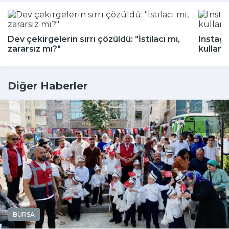
Dev çekirgelerin sırrı çözüldü: "İstilacı mı,
Instagr
zararsız mı?"
kullanı
Diğer Haberler
BURSA