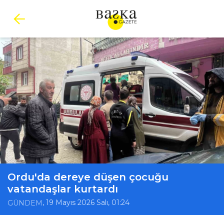
Ordu'da dereye düşen çocuğu
vatandaşlar kurtardı
, 19 Mayıs 2026 Salı, 01:24
GÜNDEM