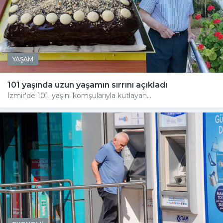
YAŞAM
101 yaşında uzun yaşamın sırrını açıkladı
İzmir'de 101. yaşını komşularıyla kutlayan...