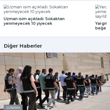
Uzman isim açıkladı: Sokaktan
yenmeyecek 10 yiyecek
Yargıta
beğenm
Diğer Haberler
GÜNDEM