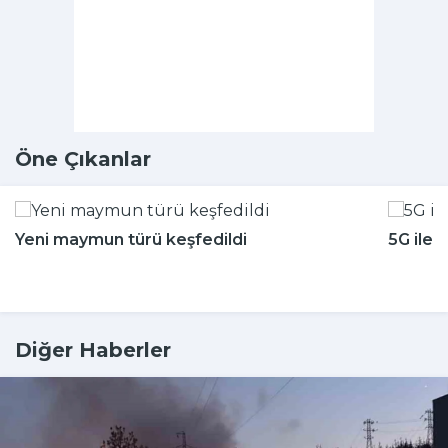
Öne Çıkanlar
Yeni maymun türü keşfedildi
5G ile 
Diğer Haberler