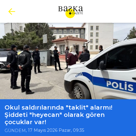
Okul saldırılarında "taklit" alarmı!
Şiddeti "heyecan" olarak gören
çocuklar var!
, 17 Mayıs 2026 Pazar, 09:35
GÜNDEM