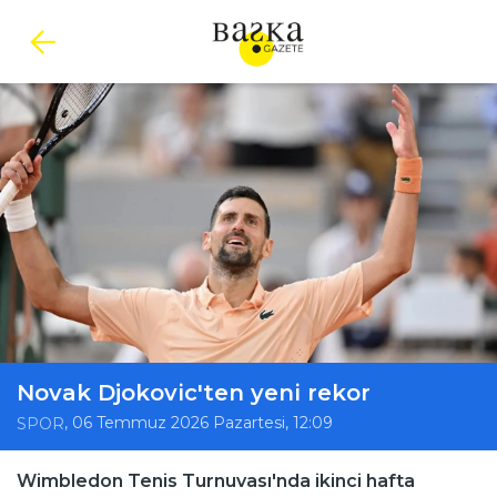
Novak Djokovic'ten yeni rekor
, 06 Temmuz 2026 Pazartesi, 12:09
SPOR
Wimbledon Tenis Turnuvası'nda ikinci hafta