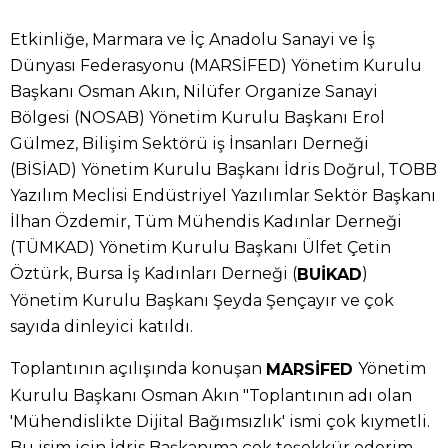
Etkinliğe, Marmara ve İç Anadolu Sanayi ve İş
Dünyası Federasyonu (MARSİFED) Yönetim Kurulu
Başkanı Osman Akın, Nilüfer Organize Sanayi
Bölgesi (NOSAB) Yönetim Kurulu Başkanı Erol
Gülmez, Bilişim Sektörü iş İnsanları Derneği
(BİSİAD) Yönetim Kurulu Başkanı İdris Doğrul, TOBB
Yazılım Meclisi Endüstriyel Yazılımlar Sektör Başkanı
İlhan Özdemir, Tüm Mühendis Kadınlar Derneği
(TÜMKAD) Yönetim Kurulu Başkanı Ülfet Çetin
Öztürk, Bursa İş Kadınları Derneği (
)
BUİKAD
Yönetim Kurulu Başkanı Şeyda Şençayır ve çok
sayıda dinleyici katıldı.
Toplantının açılışında konuşan
Yönetim
MARSİFED
Kurulu Başkanı Osman Akın "Toplantının adı olan
'Mühendislikte Dijital Bağımsızlık' ismi çok kıymetli.
Bu isim için İdris Başkanıma çok teşekkür ederim.