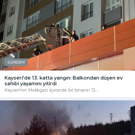
GÜNDEM
Kayseri'de 13. katta yangın: Balkondan düşen ev
sahibi yaşamını yitirdi
Kayseri'nin Melikgazi ilçesinde bir binanın 13....