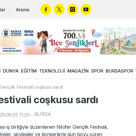
lar
Arama
İ
DÜNYA
EĞİTİM
TEKNOLOJİ
MAGAZİN
SPOR
BURSASPOR
i Gençlik Festivali coşkusu sardı
Festivali coşkusu sardı
BURSA
6.06.05 11:29
-
i iş birliğiyle düzenlenen Nilüfer Gençlik Festivali,
yeler, söyleşiler ve konserlerle gün boyu süren