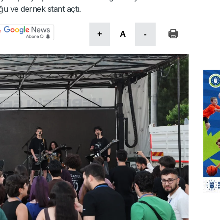
ğu ve dernek stant açtı.
+
A
-