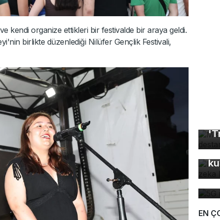
 ve kendi organize ettikleri bir festivalde bir araya geldi.
yi'nin birlikte düzenlediği Nilüfer Gençlik Festivali,
Mı
'T
In
fo
ku
5G
de
EN Ç