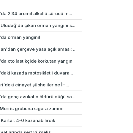
da 2.34 promil alkollü sürücü m...
 Uludağ'da çıkan orman yangını s...
'da orman yangını!
an'dan çerçeve yasa açıklaması: ...
da oto lastikçide korkutan yangın!
daki kazada motosikletli duvara...
i'deki cinayet şüphelilerine İH...
'da genç avukatın öldürüldüğü sa...
p Morris grubuna sigara zammı
 Kartal: 4-0 kazanabilirdik
fiyatlarında sert yükseliş