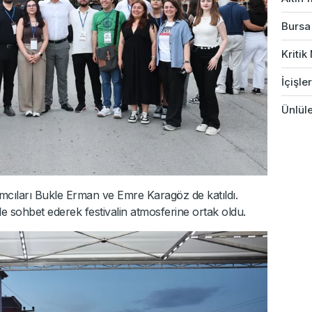
Bursa'
Kriti
İçişle
Ünlüle
ımcıları Bukle Erman ve Emre Karagöz de katıldı.
e sohbet ederek festivalin atmosferine ortak oldu.