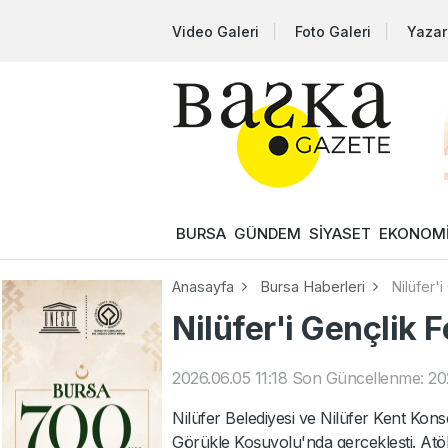
Video Galeri
Foto Galeri
Yazar
BURSA
GÜNDEM
SİYASET
EKONOM
Anasayfa
Bursa Haberleri
Nilüfer'
Nilüfer'i Gençlik 
2026.06.05 11:18
Son Güncellenme: 202
Nilüfer Belediyesi ve Nilüfer Kent Konsey
Görükle Koşuyolu'nda gerçekleşti. Atöl