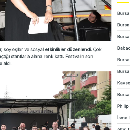
Bursa'
Bursa
Bursa
Babac
, söyleşiler ve sosyal
etkinlikler düzenlendi
. Çok
tığı stantlarla alana renk kattı. Festivalin son
Bursa'
 aldı.
Bursa'
Kayser
Bursa
Phili
İsmail
Altın 