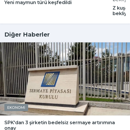
Yeni maymun türü keşfedildi
Z kuşağ
bekliyo
Diğer Haberler
EKONOMİ
SPK'dan 3 şirketin bedelsiz sermaye artırımına
onay