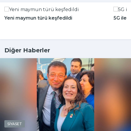
Yeni maymun türü keşfedildi
5G ile 
Diğer Haberler
SİYASET