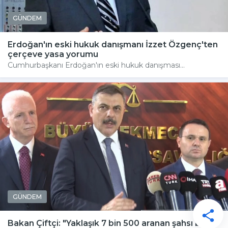
GÜNDEM
Erdoğan'ın eski hukuk danışmanı İzzet Özgenç'ten
çerçeve yasa yorumu
Cumhurbaşkanı Erdoğan'ın eski hukuk danışması...
GÜNDEM
Bakan Çiftçi: "Yaklaşık 7 bin 500 aranan şahsı bu