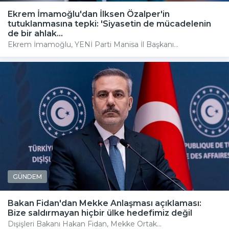
Ekrem İmamoğlu'dan İlksen Özalper'in
tutuklanmasına tepki: 'Siyasetin de mücadelenin
de bir ahlak...
Ekrem İmamoğlu, YENİ Parti Manisa İl Başkanı...
GÜNDEM
Bakan Fidan'dan Mekke Anlaşması açıklaması:
Bize saldırmayan hiçbir ülke hedefimiz değil
Dışişleri Bakanı Hakan Fidan, Mekke Ortak...