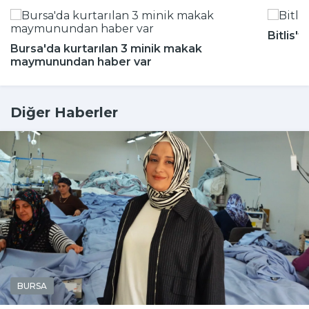
Bitlis'
Bursa'da kurtarılan 3 minik makak
maymunundan haber var
Diğer Haberler
BURSA