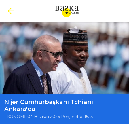
Nijer Cumhurbaşkanı Tchiani
Ankara'da
, 04 Haziran 2026 Perşembe, 15:13
EKONOMİ