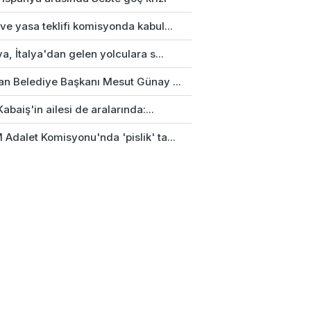
e yasa teklifi komisyonda kabul...
a, İtalya'dan gelen yolculara s...
an Belediye Başkanı Mesut Günay ...
Kabaiş'in ailesi de aralarında:...
Adalet Komisyonu'nda 'pislik' ta...