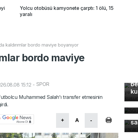
eyi
Yolcu otobüsü kamyonete çarptı: 1 ölü, 15
yaralı
a kaldırımlar bordo maviye boyanıyor
ımlar bordo maviye
Ya
Eş
be
SPOR
26.08.08 15:12
-
ku
5G
futbolcu Muhammed Salah'ı transfer etmesinin
de
rdi.
Gü
+
A
-
sa