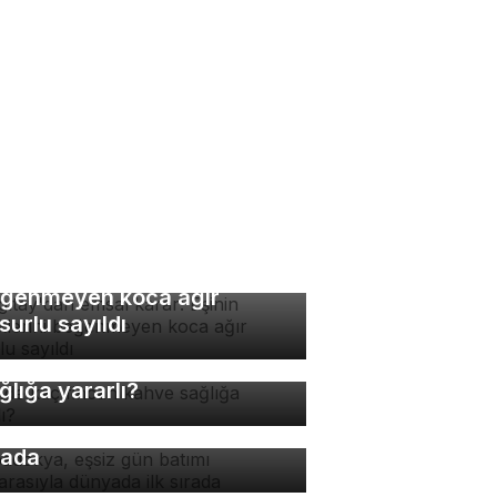
rgıtay'dan emsal karar:
inin yemeklerini
ğenmeyen koca ağır
surlu sayıldı
nde kaç fincan kahve
ğlığa yararlı?
padokya, eşsiz gün batımı
nzarasıyla dünyada ilk
rada