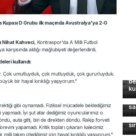
ya Kupası D Grubu
ilk maçında Avustralya'ya 2-0
u Nihat Kahveci
, Kontraspor'da A Milli Futbol
 karşısında aldığı mağlubiyeti değerlendirdi.
eleri kullandı:
Ya
Eş
lar. Çok umutluyduk, çok mutluyduk, çok gururluyduk.
be
ük bir hayal kırıklığı yaşıyorum."
ku
Gü
ktiği gibi oynamadı. Fiziksel mücadele beklediğimiz
sa
Ka
 yapmadı. İyi şut atar dediğimiz oyuncularımız o
ma
ndü, auta gitti, biri de direkten döndü. Rakip forveti
sı
revini yapamadı. Kritik topları çıkaran kalecimiz
milli takım izlediğimiz için hayal kırıklığı yaşıyorum."