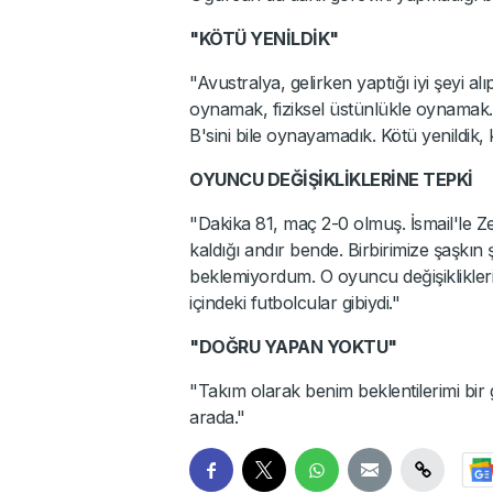
"KÖTÜ YENİLDİK"
"Avustralya, gelirken yaptığı iyi şeyi 
oynamak, fiziksel üstünlükle oynamak..
B'sini bile oynayamadık. Kötü yenildik, k
OYUNCU DEĞİŞİKLİKLERİNE TEPKİ
"Dakika 81, maç 2-0 olmuş. İsmail'le Zek
kaldığı andır bende. Birbirimize şaşkın
beklemiyordum. O oyuncu değişiklikleri
içindeki futbolcular gibiydi."
"DOĞRU YAPAN YOKTU"
"Takım olarak benim beklentilerimi bi
arada."