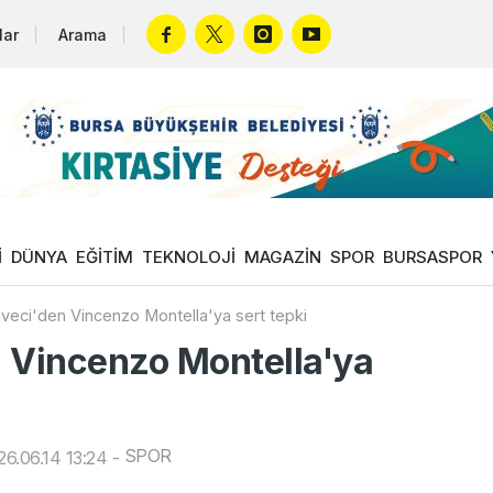
lar
Arama
İ
DÜNYA
EĞİTİM
TEKNOLOJİ
MAGAZİN
SPOR
BURSASPOR
veci'den Vincenzo Montella'ya sert tepki
 Vincenzo Montella'ya
SPOR
6.06.14 13:24
-