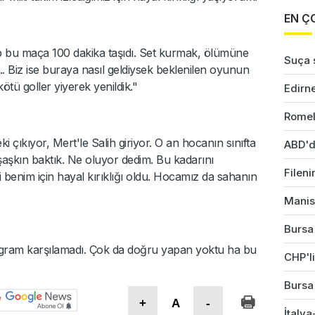
EN Ç
alıp bu maça 100 dakika taşıdı. Set kurmak, ölümüne
Suça s
. Biz ise buraya nasıl geldiysek beklenilen oyunun
ötü goller yiyerek yenildik."
Edirne
Romel
i çıkıyor, Mert'le Salih giriyor. O an hocanın sınıfta
ABD'd
 şaşkın baktık. Ne oluyor dedim. Bu kadarını
Fileni
 benim için hayal kırıklığı oldu. Hocamız da sahanın
Manis
Bursa'
r gram karşılamadı. Çok da doğru yapan yoktu ha bu
CHP'li
Bursa'
+
A
-
İtalya