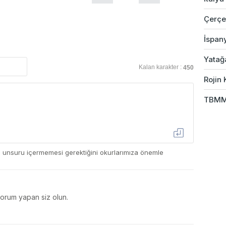
Çerçev
İspany
Yatağ
Kalan karakter :
450
Rojin 
TBMM 
ç unsuru içermemesi gerektiğini okurlarımıza önemle
yorum yapan siz olun.