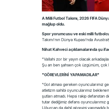
A Milli Futbol Takımı, 2026 FIFA Dün
mağlup oldu.
Spor yorumcusu ve eski milli futbolc
Takımı'nın Dünya Kupası'nda Avustralya
Nihat Kahveci açıklamalarında şu ifad
"Vallahi zor bir yayın olacak arkadaş
Şu an ben şahsen çok üzgünüm, çok büy
"GÖREVLERİNİ YAPAMADILAR"
"Gol atması gereken oyuncularımız gere
atletizm sahibi oyuncularımız bekleneni
şutları atmadı. Hepsi rakip defanstan dö
tutar dediğimiz defans oyuncularımız gö
Uğurcan da dahil görevini yapmadığı bir 