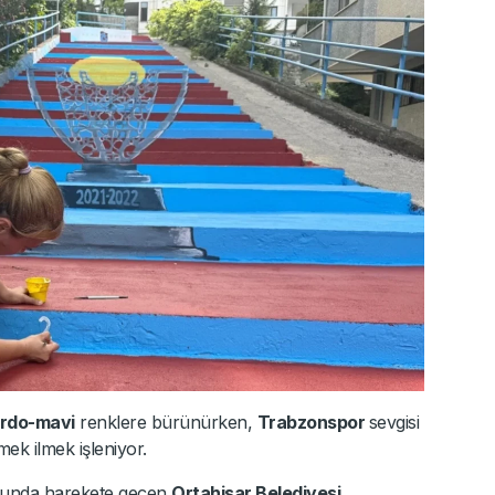
rdo-mavi
renklere bürünürken,
Trabzonspor
sevgisi
mek ilmek işleniyor.
usunda harekete geçen
Ortahisar Belediyesi,