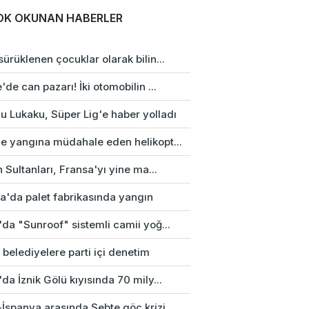
OK OKUNAN HABERLER
ürüklenen çocuklar olarak bilin...
'de can pazarı! İki otomobilin ...
u Lukaku, Süper Lig'e haber yolladı
e yangına müdahale eden helikopt...
n Sultanları, Fransa'yı yine ma...
a'da palet fabrikasında yangın
da "Sunroof" sistemli camii yoğ...
 belediyelere parti içi denetim
da İznik Gölü kıyısında 70 mily...
-İspanya arasında Sebte göç krizi