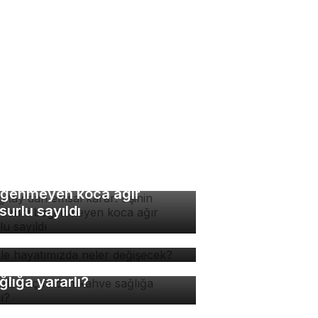
rgıtay'dan emsal karar:
inin yemeklerini
ğenmeyen koca ağır
surlu sayıldı
 ile hayatımızda neler
ğişecek?
nde kaç fincan kahve
ğlığa yararlı?