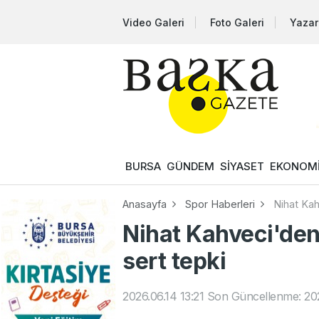
Video Galeri
Foto Galeri
Yazar
BURSA
GÜNDEM
SİYASET
EKONOM
Anasayfa
Spor Haberleri
Nihat Kah
Nihat Kahveci'den
sert tepki
2026.06.14 13:21
Son Güncellenme: 202