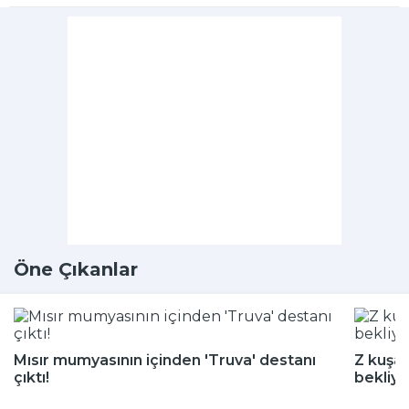
Öne Çıkanlar
Mısır mumyasının içinden 'Truva' destanı
Z kuşağ
çıktı!
bekliyo