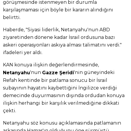
görüşmesinde istenmeyen bir durumla
karşılaşmaması için böyle bir kararın alındığını
belirtti.
Haberde, "Siyasi liderlik, Netanyahu'nun ABD
ziyaretinden dönene kadar İsrail ordusuna bazı
askeri operasyonları askıya alması talimatını verdi."
ifadeleri yer aldı.
KAN konuya ilişkin değerlendirmesinde,
'nun
'nin güneyindeki
Netanyahu
Gazze Şeridi
Refah kentinde bir patlama sonucu bir İsrail
subayının hayatını kaybettiğini İngilizce verdiği
demecinde duyurmasının dışında ordudan konuya
ilişkin herhangi bir karşılık verilmediğine dikkati
çekti.
Netanyahu söz konusu açıklamasında patlamanın
arkasında Hamas'ın olduğunu öne sürmüştü.