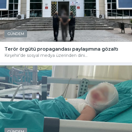
GÜNDEM
Terör örgütü propagandası paylaşımına gözaltı
Kırşehir'de sosyal medya üzerinden dini...
GÜNDEM