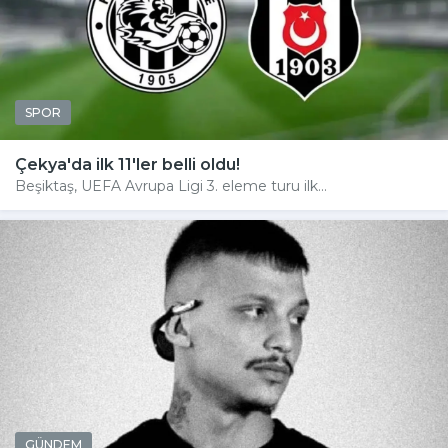
SPOR
Çekya'da ilk 11'ler belli oldu!
Beşiktaş, UEFA Avrupa Ligi 3. eleme turu ilk...
GÜNDEM