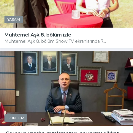
YAŞAM
Muhtemel Aşk 8. bölüm izle
Muhtemel Aşk 8. bölüm Show TV ekranlarında 7...
GÜNDEM