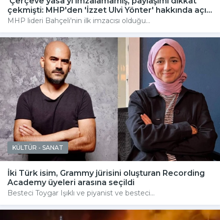
'Çerçeve yasa'yı imzalamamış, paylaşımı dikkat
çekmişti: MHP'den 'İzzet Ulvi Yönter' hakkında açı...
MHP lideri Bahçeli'nin ilk imzacısı olduğu...
KÜLTÜR - SANAT
İki Türk isim, Grammy jürisini oluşturan Recording
Academy üyeleri arasına seçildi
Besteci Toygar Işıklı ve piyanist ve besteci...