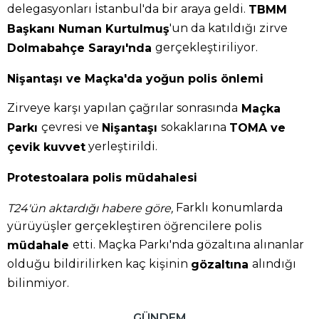
delegasyonları İstanbul'da bir araya geldi.
TBMM
'un da katıldığı zirve
Başkanı Numan Kurtulmuş
gerçekleştiriliyor.
Dolmabahçe Sarayı'nda
Nişantaşı ve Maçka'da yoğun polis önlemi
Zirveye karşı yapılan çağrılar sonrasında
Maçka
çevresi ve
sokaklarına
Parkı
Nişantaşı
TOMA ve
yerleştirildi.
çevik kuvvet
Protestoalara polis müdahalesi
Farklı konumlarda
T24'ün aktardığı habere göre,
yürüyüşler gerçekleştiren öğrencilere polis
etti. Maçka Parkı'nda gözaltına alınanlar
müdahale
olduğu bildirilirken kaç kişinin
alındığı
gözaltına
bilinmiyor.
GÜNDEM