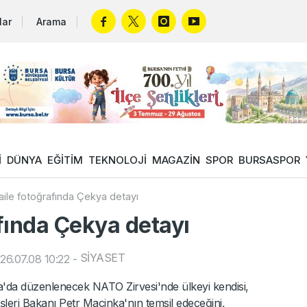
lar
Arama
İ
DÜNYA
EĞİTİM
TEKNOLOJİ
MAGAZİN
SPOR
BURSASPOR
ile fotoğrafında Çekya detayı
fında Çekya detayı
SİYASET
26.07.08 10:22
-
'da düzenlenecek NATO Zirvesi'nde ülkeyi kendisi,
eri Bakanı Petr Macinka'nın temsil edeceğini,