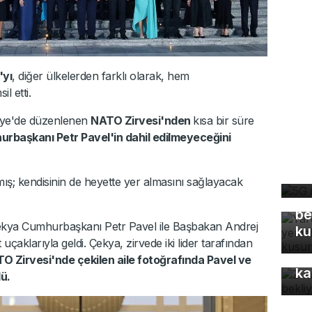
'yı
, diğer ülkelerden farklı olarak, hem
l etti.
iye'de düzenlenen
NATO Zirvesi'nden
kısa bir süre
rbaşkanı Petr Pavel'in dahil edilmeyeceğini
5G
de
Ya
mış; kendisinin de heyette yer almasını sağlayacak
Eş
be
kya Cumhurbaşkanı Petr Pavel ile Başbakan Andrej
ku
uçaklarıyla geldi. Çekya, zirvede iki lider tarafından
Z 
O Zirvesi'nde çekilen aile fotoğrafında Pavel ve
ka
dü.