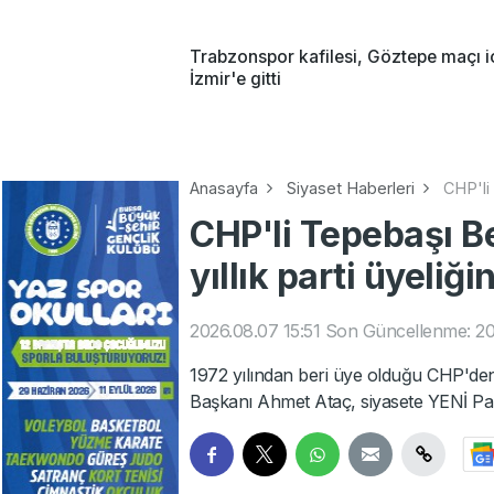
Trabzonspor kafilesi, Göztepe maçı i
İzmir'e gitti
Anasayfa
Siyaset Haberleri
CHP'li 
CHP'li Tepebaşı B
yıllık parti üyeliği
2026.08.07 15:51
Son Güncellenme: 20
1972 yılından beri üye olduğu CHP'den 
Başkanı Ahmet Ataç, siyasete YENİ Par