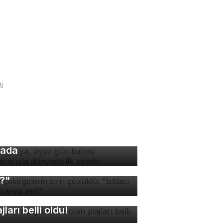
ti
padokya, eşsiz gün batımı
nzarasıyla dünyada ilk
rada
v çekirgelerin sırrı
züldü: "İstilacı mı, zararsız
?"
rsa'nın suyu temiz olan
ajları belli oldu!