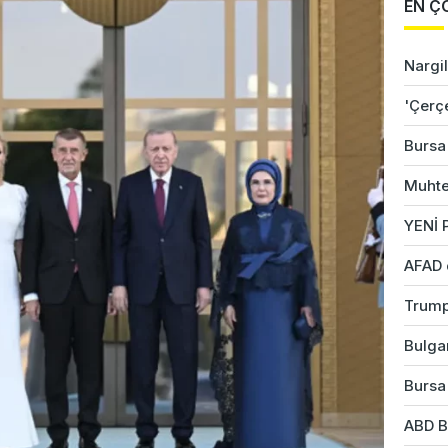
EN Ç
Nargil
'Çerç
Bursa'
Muhte
YENİ P
AFAD 
Trump
Bulgar
Bursa'
ABD B