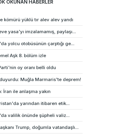
OK OKUNAN HABERLER
e kömürü yüklü tır alev alev yandı
eve yasa'yı imzalamamış, paylaşı...
da yolcu otobüsünün çarptığı ge...
mel Aşk 8. bölüm izle
arti'nin oy oranı belli oldu
duyurdu: Muğla Marmaris'te deprem!
: İran ile anlaşma yakın
istan'da yarından itibaren etik...
da valilik önünde şüpheli valiz...
aşkanı Trump, doğumla vatandaşlı...