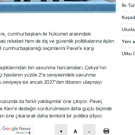
İki Tü
Kuşad
Uludağ
öre, cumhurbaşkanı ile hükümet arasındaki
si rekabet hem de dış ve güvenlik politikalarına ilişkin
Yeni a
23 cumhurbaşkanlığı seçimlerini Pavel'e karşı
Utku 
başlıklarından biri savunma harcamaları. Çekya'nın
çi hasılanın yüzde 2'si seviyesindeki savunma
u seviyeye ise ancak 2027'den itibaren ulaşmayı
unda da farklı yaklaşımlar öne çıkıyor. Pavel,
i ve Kiev'e desteğin sürdürülmesini daha güçlü biçimde
ı öne çıkararak daha temkinli bir politika izliyor.
+
A
-