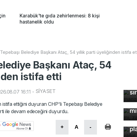
çin
Karabük'te gıda zehirlenmesi: 8 kişi
hastanelik oldu
Tepebaşı Belediye Başkanı Ataç, 54 yıllık parti üyeliğinden istifa et
elediye Başkanı Ataç, 54
nden istifa etti
Ka
ma
SİYASET
26.08.07 16:11
-
sı
De
çö
istifa ettiğini duyuran CHP'li Tepebaşı Belediye
mı
ti ile devam edeceğini duyurdu.
Bu
+
A
-
pl