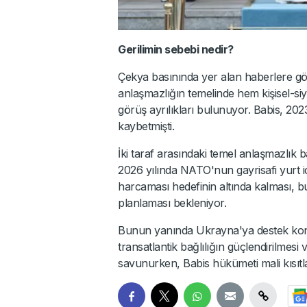
Gerilimin sebebi nedir?
Çekya basınında yer alan haberlere g
anlaşmazlığın temelinde hem kişisel-siya
görüş ayrılıkları bulunuyor. Babis, 20
kaybetmişti.
İki taraf arasındaki temel anlaşmazlık 
2026 yılında NATO'nun gayrisafi yurt i
harcaması hedefinin altında kalması, b
planlaması bekleniyor.
Bunun yanında Ukrayna'ya destek konus
transatlantik bağlılığın güçlendirilmes
savunurken, Babis hükümeti mali kısıtlar