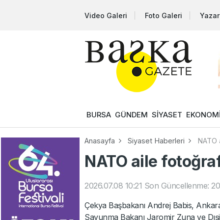
Video Galeri
Foto Galeri
Yazar
BURSA
GÜNDEM
SİYASET
EKONOM
Anasayfa
Siyaset Haberleri
NATO a
NATO aile fotoğra
2026.07.08 10:21
Son Güncellenme: 20
Çekya Başbakanı Andrej Babis, Ankara
Savunma Bakanı Jaromir Zuna ve Dışişl