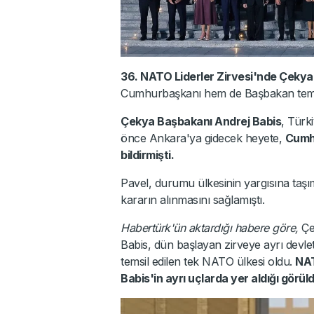
36. NATO Liderler Zirvesi'nde Çekya
Cumhurbaşkanı hem de Başbakan temsi
Çekya Başbakanı Andrej Babis
, Türk
önce Ankara'ya gidecek heyete,
Cumhu
bildirmişti.
Pavel, durumu ülkesinin yargısına taşı
kararın alınmasını sağlamıştı.
Habertürk'ün aktardığı habere göre,
Çe
Babis, dün başlayan zirveye ayrı devlet 
temsil edilen tek NATO ülkesi oldu.
NAT
Babis'in ayrı uçlarda yer aldığı görül