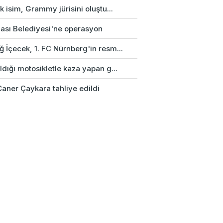
rk isim, Grammy jürisini oluştu...
ası Belediyesi'ne operasyon
 İçecek, 1. FC Nürnberg'in resm...
ldığı motosikletle kaza yapan g...
Caner Çaykara tahliye edildi