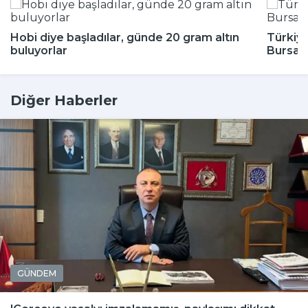
Hobi diye başladılar, günde 20 gram altın
Türkiye
buluyorlar
Bursa'
Diğer Haberler
GÜNDEM