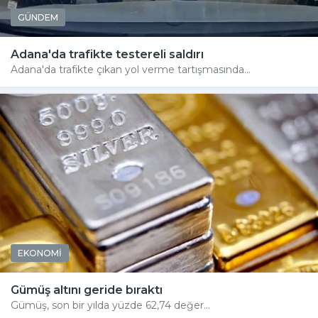
GÜNDEM
Adana'da trafikte testereli saldırı
Adana'da trafikte çıkan yol verme tartışmasında...
EKONOMİ
Gümüş altını geride bıraktı
Gümüş, son bir yılda yüzde 62,74 değer...