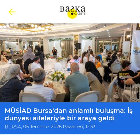
MÜSİAD Bursa'dan anlamlı buluşma: İş
dünyası aileleriyle bir araya geldi
, 06 Temmuz 2026 Pazartesi, 12:33
BURSA