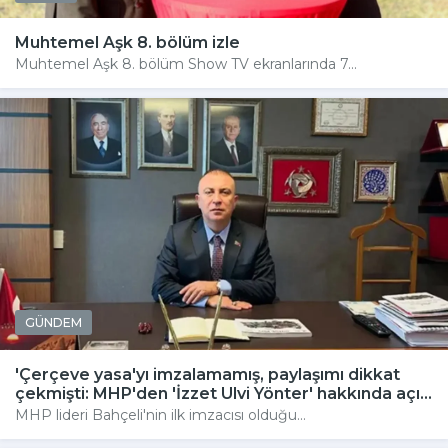
Muhtemel Aşk 8. bölüm izle
Muhtemel Aşk 8. bölüm Show TV ekranlarında 7...
GÜNDEM
'Çerçeve yasa'yı imzalamamış, paylaşımı dikkat
çekmişti: MHP'den 'İzzet Ulvi Yönter' hakkında açı...
MHP lideri Bahçeli'nin ilk imzacısı olduğu...