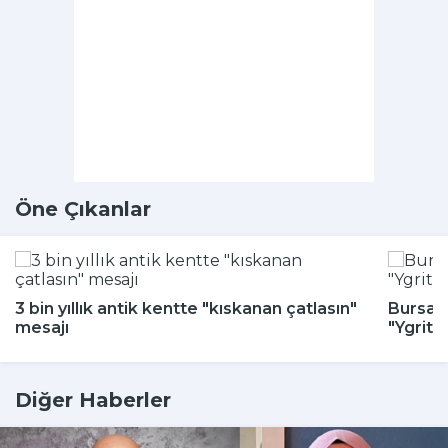
Öne Çıkanlar
3 bin yıllık antik kentte "kıskanan çatlasın"
Bursa H
mesajı
"Ygritt
Diğer Haberler