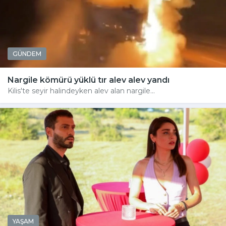
GÜNDEM
Nargile kömürü yüklü tır alev alev yandı
Kilis'te seyir halindeyken alev alan nargile...
YAŞAM