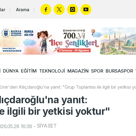
lar
Arama
İ
DÜNYA
EĞİTİM
TEKNOLOJİ
MAGAZİN
SPOR
BURSASPOR
mir'den Kılıçdaroğlu'na yanıt: "Grup Toplantısı ile ilgili bir yetkisi y
ıçdaroğlu'na yanıt:
 ilgili bir yetkisi yoktur"
SİYASET
26.05.28 16:38
-