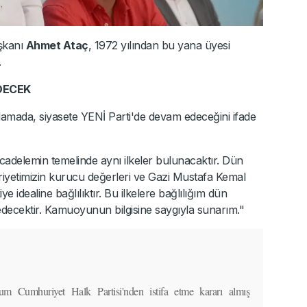
şkanı
Ahmet Ataç
, 1972 yılından bu yana üyesi
.
DECEK
amada, siyasete YENİ Parti'de devam edeceğini ifade
adelemin temelinde aynı ilkeler bulunacaktır. Dün
yetimizin kurucu değerleri ve Gazi Mustafa Kemal
idealine bağlılıktır. Bu ilkelere bağlılığım dün
decektir. Kamuoyunun bilgisine saygıyla sunarım."
m Cumhuriyet Halk Partisi'nden istifa etme kararı almış