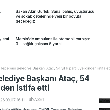
:
Bakan Akın Gürlek: Sanal bahis, uyuşturucu
ve sokak çetelerinde yeni bir boyuta
geçeceğiz
ylemi
Mersin'de ambulans ile otomobil çarpıştı:
3'ü sağlık çalışanı 5 yaralı
Tepebaşı Belediye Başkanı Ataç, 54 yıllık parti üyeliğinden istifa et
elediye Başkanı Ataç, 54
nden istifa etti
Ka
ev
SİYASET
26.08.07 16:11
-
Ye
Tü
istifa ettiğini duyuran CHP'li Tepebaşı Belediye