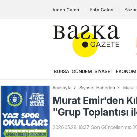
Video Galeri
Foto Galeri
Yazar
BURSA
GÜNDEM
SİYASET
EKONOM
Anasayfa
Siyaset Haberleri
Murat E
Murat Emir'den Kıl
"Grup Toplantısı ile
2026.05.28 16:37
Son Güncellenme: 20