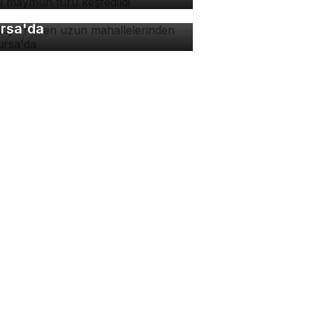
hallelerinden biri
rsa'da