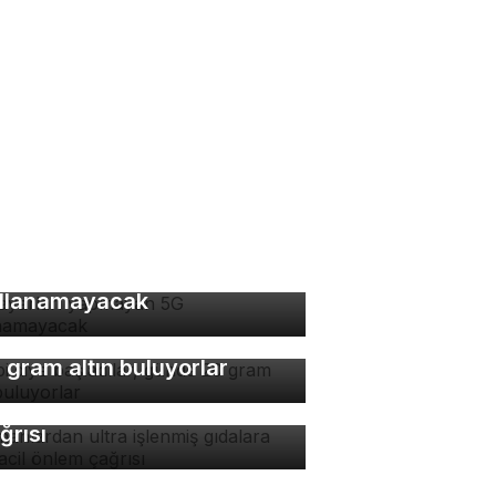
 ayarları yapmayan 5G
llanamayacak
bi diye başladılar, günde
 gram altın buluyorlar
manlardan ultra işlenmiş
dalara karşı acil önlem
ğrısı