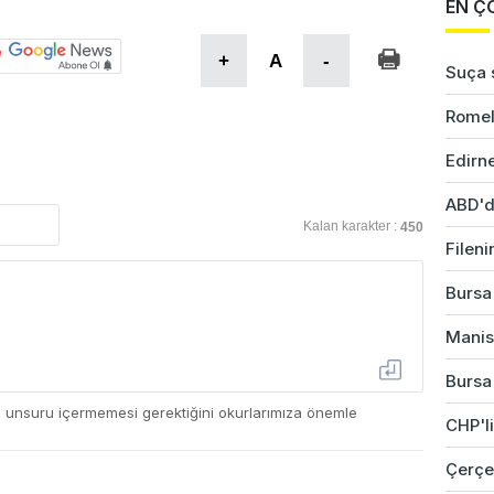
EN Ç
+
A
-
Suça s
Romel
Edirne
ABD'd
Kalan karakter :
450
Fileni
Bursa'
Manis
Bursa'
ç unsuru içermemesi gerektiğini okurlarımıza önemle
CHP'li
Çerçev