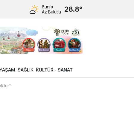
Bursa
28.8°
Az Bulutlu
YAŞAM
SAĞLIK
KÜLTÜR - SANAT
oktur"