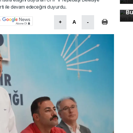
ma
ti ile devam edeceğini duyurdu.
Bu
+
A
-