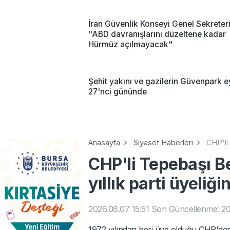
İran Güvenlik Konseyi Genel Sekreteri
"ABD davranışlarını düzeltene kadar
Hürmüz açılmayacak"
Şehit yakını ve gazilerin Güvenpark e
27'nci gününde
Anasayfa
Siyaset Haberleri
CHP'li 
CHP'li Tepebaşı B
yıllık parti üyeliği
2026.08.07 15:51
Son Güncellenme: 20
1972 yılından beri üye olduğu CHP'den 