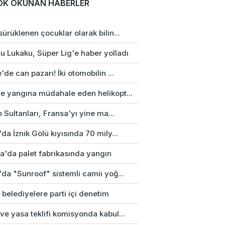
OK OKUNAN HABERLER
ürüklenen çocuklar olarak bilin...
u Lukaku, Süper Lig'e haber yolladı
'de can pazarı! İki otomobilin ...
e yangına müdahale eden helikopt...
n Sultanları, Fransa'yı yine ma...
da İznik Gölü kıyısında 70 mily...
a'da palet fabrikasında yangın
da "Sunroof" sistemli camii yoğ...
 belediyelere parti içi denetim
e yasa teklifi komisyonda kabul...