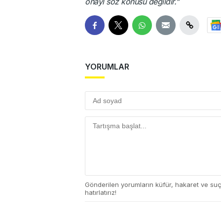
onayı söz konusu değildir."
YORUMLAR
Gönderilen yorumların küfür, hakaret ve su
hatırlatırız!