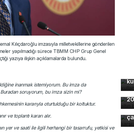
emal Kılıçdaroğlu imzasıyla milletvekillerine gönderilen
ndirmeler yapılmadığı sürece TBMM CHP Grup Genel
tiği yazıya ilişkin açıklamalarda bulundu.
Bu
ku
eldiğine inanmak istemiyorum. Bu imza da
Ho
 Buradan soruyorum, bu imza sizin mi?
20
Uz
emesinin kararıyla oturtulduğu bir koltuktur.
gı
r ve toplantı kararı alır.
ça
yer ve saati ile ilgili herhangi bir tasarrufu, yetkisi ve