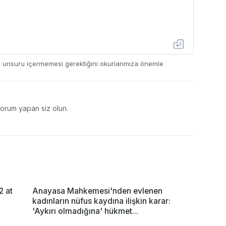
ç unsuru içermemesi gerektiğini okurlarımıza önemle
yorum yapan siz olun.
2 at
Anayasa Mahkemesi'nden evlenen
kadınların nüfus kaydına ilişkin karar:
'Aykırı olmadığına' hükmet...