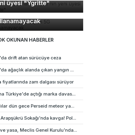
ni üyesi "Ygritte"
 ayarları yapmayan 5G
llanamayacak
OK OKUNAN HABERLER
'da drift atan sürücüye ceza
da ağaçlık alanda çıkan yangın ...
a fiyatlarında zam dalgası sürüyor
na Türkiye'de açtığı marka davas...
ılar dün gece Perseid meteor ya...
 Arapşükrü Sokağı'nda kavga! Pol...
ve yasa, Meclis Genel Kurulu'nda...