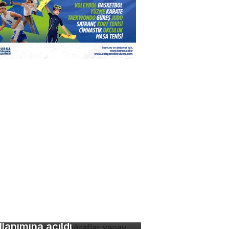
stagram'da bazı
toğraflar yapay zeka
llanımına açıldı