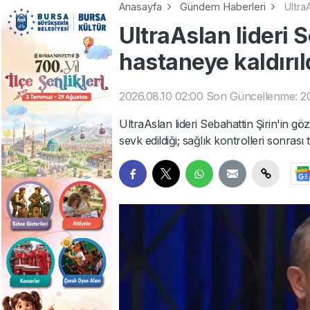
Anasayfa
Gündem Haberleri
UltraA
UltraAslan lideri 
hastaneye kaldırıl
2026.08.10 02:00
Son Güncellenme: 20
UltraAslan lideri Sebahattin Şirin'in 
sevk edildiği; sağlık kontrolleri sonras