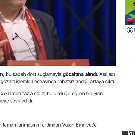
in
, bu sabah dört suçlamayla
gözaltına
alındı
. Asıl adı
gözaltı işlemleri esnasında rahatsızlandığı ortaya çıktı.
göre
birden fazla stenti bulunduğu öğrenilen Şirin,
eye sevk edildi.
In
inin tamamlanmasının ardından Vatan Emniyet'e
fo
ku