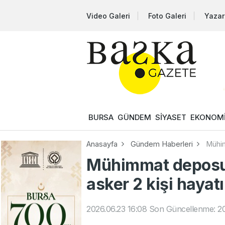
Video Galeri
Foto Galeri
Yazar
BURSA
GÜNDEM
SİYASET
EKONOM
Anasayfa
Gündem Haberleri
Mühim
Mühimmat deposun
asker 2 kişi hayatı
2026.06.23 16:08
Son Güncellenme: 20