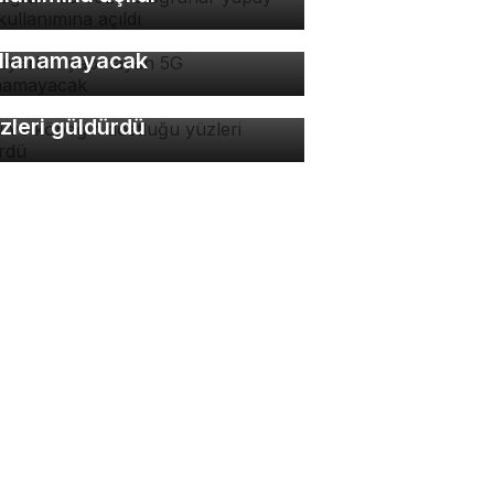
 ayarları yapmayan 5G
llanamayacak
di ve köpeğin dostluğu
zleri güldürdü