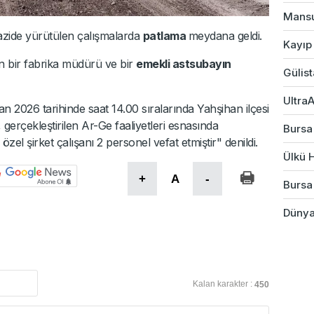
Mansu
azide yürütülen çalışmalarda
patlama
meydana geldi.
Kayıp
 bir fabrika müdürü ve bir
emekli astsubayın
Gülist
UltraA
an 2026 tarihinde saat 14.00 sıralarında Yahşihan ilçesi
gerçekleştirilen Ar-Ge faaliyetleri esnasında
Bursa
 şirket çalışanı 2 personel vefat etmiştir" denildi.
Ülkü H
+
A
-
Bursa
Dünyad
Kalan karakter :
450