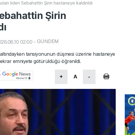
slan lideri Sebahattin Şirin hastaneye kaldırıldı
Sebahattin Şirin
dı
GÜNDEM
26.08.10 02:00
-
gözaltındayken tansiyonunun düşmesi üzerine hastaneye
ı tekrar emniyete götürüldüğü öğrenildi.
+
A
-