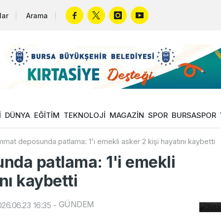
lar
Arama
İ
DÜNYA
EĞİTİM
TEKNOLOJİ
MAGAZİN
SPOR
BURSASPOR
mat deposunda patlama: 1'i emekli asker 2 kişi hayatını kaybetti
da patlama: 1'i emekli
nı kaybetti
Bi
bü
GÜNDEM
26.06.23 16:35
-
Bu