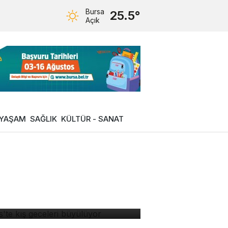
Bursa
25.5°
Açık
YAŞAM
SAĞLIK
KÜLTÜR - SANAT
tlis'te kış geceleri
yülüyor
rsa Hayvanat Bahçesi'nin