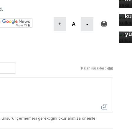
Bu
i.
ku
+
A
-
Ke
yü
Kalan karakter :
450
ç unsuru içermemesi gerektiğini okurlarımıza önemle