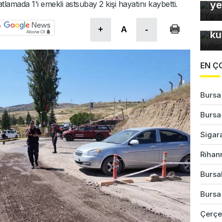
amada 1'i emekli astsubay 2 kişi hayatını kaybetti.
ye
Bu
+
A
-
ku
EN Ç
Bursa
Bursa'
Sigar
Rihan
Bursal
Bursa
Çerçe