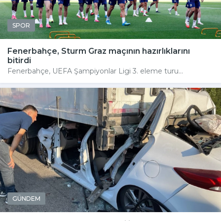
SPOR
Fenerbahçe, Sturm Graz maçının hazırlıklarını
bitirdi
Fenerbahçe, UEFA Şampiyonlar Ligi 3. eleme turu...
GÜNDEM