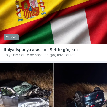
DÜNYA
İtalya-İspanya arasında Sebte göç krizi
İtalya'nın Sebte'de yaşanan göç krizi sonrası...