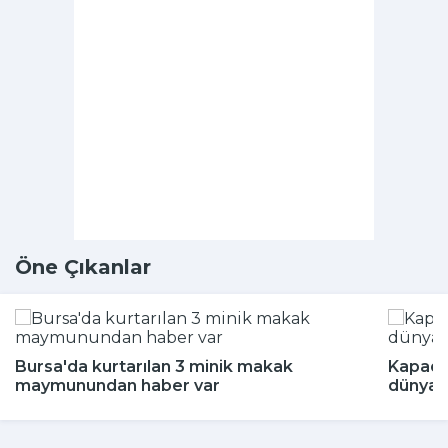
Öne Çıkanlar
Bursa'da kurtarılan 3 minik makak
Kapado
maymunundan haber var
dünyada