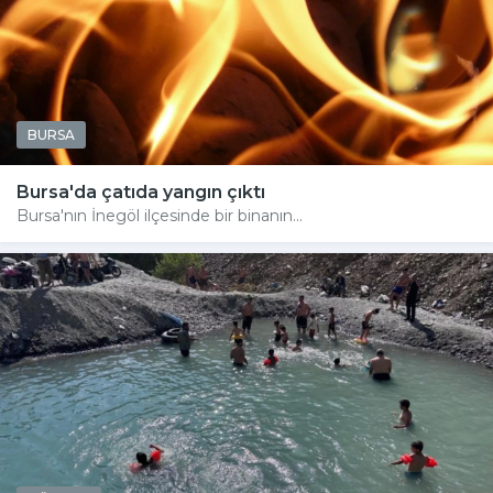
BURSA
Bursa'da çatıda yangın çıktı
Bursa'nın İnegöl ilçesinde bir binanın...