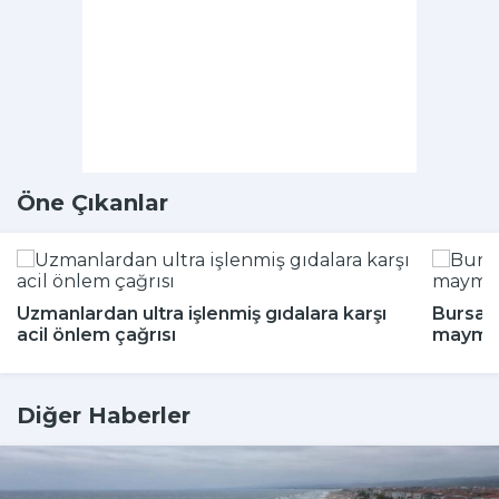
Öne Çıkanlar
Uzmanlardan ultra işlenmiş gıdalara karşı
Bursa'd
acil önlem çağrısı
maymun
Diğer Haberler